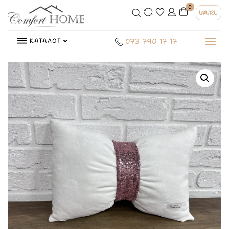
0
UA
/
RU
КАТАЛОГ
073 790 17 17