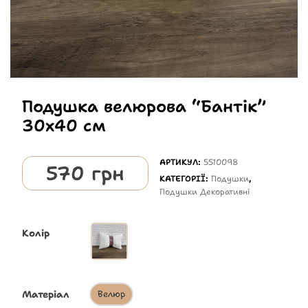
Подушка велюрова “Бантік”
30х40 см
АРТИКУЛ:
5510098
570
грн
КАТЕГОРІЇ:
Подушки
,
Подушки Декоративні
Колір
Матеріал
Велюр