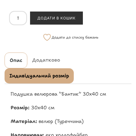
ДОДАТИ В КОШИК
Додати до списку бажань
Додатково
Опис
Індивідуальний розмір
Подушка велюрова “Бантик” 30х40 см
Розмір:
30х40 см
Матеріал:
велюр (Туреччина)
Наповнювач:
еко холлофайбер