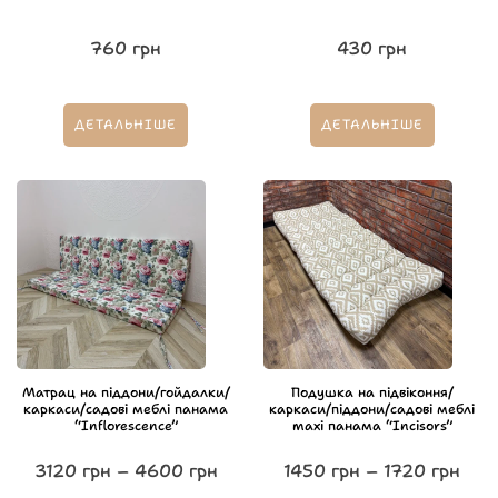
760
грн
430
грн
ДЕТАЛЬНІШЕ
ДЕТАЛЬНІШЕ
Матрац на піддони/гойдалки/
Подушка на підвіконня/
каркаси/садові меблі панама
каркаси/піддони/садові меблі
“Inflorescence”
maxi панама “Incisors”
3120
грн
–
4600
грн
1450
грн
–
1720
грн