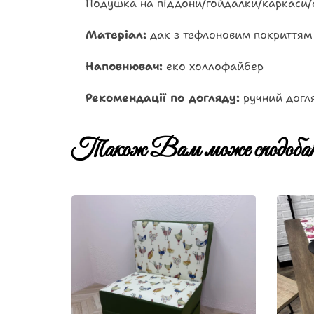
Подушка на піддони/гойдалки/каркаси/
Матеріал:
дак з тефлоновим покриттям
Наповнювач:
еко холлофайбер
Рекомендації по догляду:
ручний догля
Також Вам може сподобат