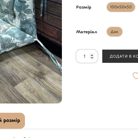
Розмір
100х50х50
Матеріал
Дак
ДОДАТИ В К
 розмір