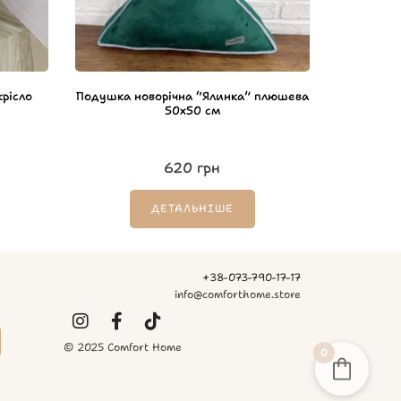
рісло
Подушка новорічна “Ялинка” плюшева
50х50 см
620
грн
ДЕТАЛЬНІШЕ
+38-073-790-17-17
info@comforthome.store
© 2025 Comfort Home
0