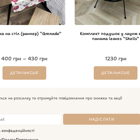
ка на стіл (раннер) “Grenade”
Комплект подушок у лаунж к
панама leaves “Shells”
400
грн
–
430
грн
1230
грн
ДЕТАЛЬНІШЕ
ДЕТАЛЬНІШЕ
ться на розсилку та отримуйте повідомлення про знижки та акції
а конфеденційності
а/Оплата/Повернення