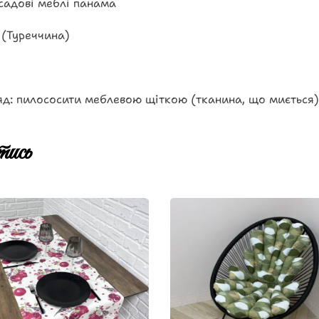
садові меблі панама
 (Туреччина)
д: пилососити меблевою щіткою (тканина, що миється)
ись