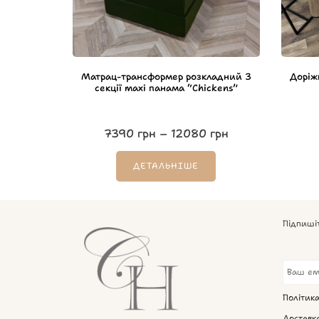
Матрац-трансформер розкладний 3
Доріж
секції maxi панама “Chickens”
7390
грн
–
12080
грн
ДЕТАЛЬНІШЕ
Підпиші
Політик
Доставк