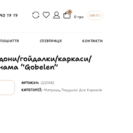
0
90 17 17
UA
/
RU
0 грн
 ПОШИТТЯ
СПІВПРАЦЯ
КОНТАКТИ
дони/гойдалки/каркаси/
анама “Gobelen”
АРТИКУЛ:
2225142
КАТЕГОРІЇ:
Матраци
,
Подушки Для Каркасів