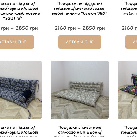
шка на піддони/
Подушка на піддони/
Подуш
лки/каркаси/садові
гойдалки/каркаси/садові
гойдалк
панама комбінована
меблі панама “Lemon D&G”
меблі 
“Still life”
грн
–
2850
грн
2160
грн
–
2850
грн
2160
г
ДЕТАЛЬНІШЕ
ДЕТАЛЬНІШЕ
Д
шка на піддони/
Подушка з каретною
Подуш
лки/каркаси/садові
стяжкою на піддони/
гойдалк