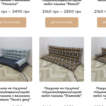
 панама з валиками
гойдалки/каркаси/садові
мебл
“Provence”
меблі панама “Branch”
грн
–
3470
грн
2160
грн
–
2850
грн
2160
г
ДЕТАЛЬНІШЕ
ДЕТАЛЬНІШЕ
Д
шка на піддони/
Подушка на піддони/
Подуш
лки/каркаси/садові
гойдалки/каркаси/садові
гойдалк
 панама з валиками
меблі панама “Diamonds”
меблі п
ована “Facets grey”