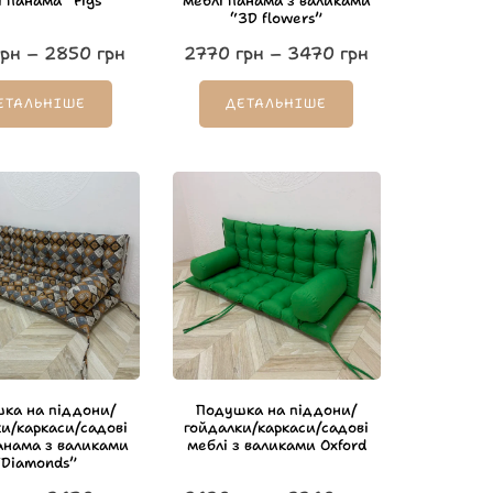
і панама “Figs”
меблі панама з валиками
“3D flowers”
рн
–
2850
грн
2770
грн
–
3470
грн
ЕТАЛЬНІШЕ
ДЕТАЛЬНІШЕ
ка на піддони/
Подушка на піддони/
и/каркаси/садові
гойдалки/каркаси/садові
анама з валиками
меблі з валиками Oxford
“Diamonds”