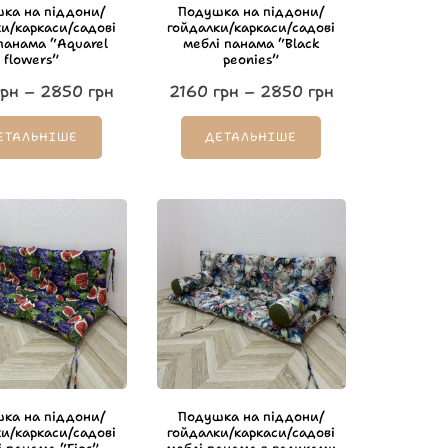
ка на піддони/
Подушка на піддони/
и/каркаси/садові
гойдалки/каркаси/садові
панама “Aquarel
меблі панама “Black
flowers”
peonies”
рн
–
2850
грн
2160
грн
–
2850
грн
ЕТАЛЬНІШЕ
ДЕТАЛЬНІШЕ
ка на піддони/
Подушка на піддони/
и/каркаси/садові
гойдалки/каркаси/садові