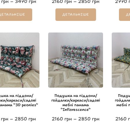
грн
–
3470
грн
2160
грн
–
2850
грн
2770
ДЕТАЛЬНІШЕ
ДЕТАЛЬНІШЕ
Д
шка на піддони/
Подушка на піддони/
Подуш
лки/каркаси/садові
гойдалки/каркаси/садові
гойдалк
панама “3D peonies”
меблі панама
меблі п
“Inflorescence”
грн
–
2850
грн
2160
грн
–
2850
грн
2160
г