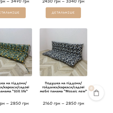
грн
–
3470
грн
2430
грн
–
3340
грн
ЕТАЛЬНІШЕ
ДЕТАЛЬНІШЕ
ка на піддони/
Подушка на піддони/
и/каркаси/садові
гойдалки/каркаси/садові
0
анама “Still life”
меблі панама “Mosaic new”
рн
–
2850
грн
2160
грн
–
2850
грн