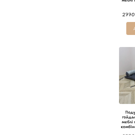
меблі
2770
Поду
гойда
меблі
комбін