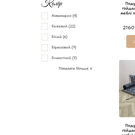
Колір
Поду
гойда
меблі 
Аквамарин
(4)
Бежевий
(22)
2160
Білий
(6)
Бірюзовий
(7)
Блакитний
(7)
Показати більше ↓
Поду
гойда