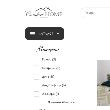
КАТАЛОГ
Матеріал
Велюр
(2)
Габардин
(2)
Дак
(151)
Дак/Оксфорд
(6)
Жаккард
(1)
Показати більше ↓