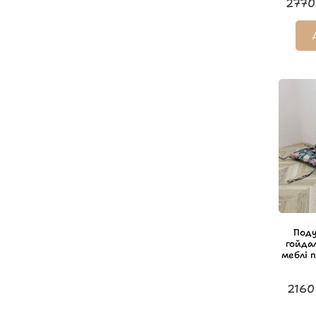
2770
Поду
гойда
меблі 
2160