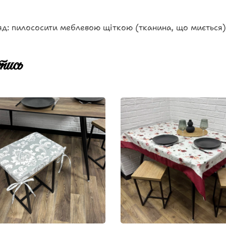
д: пилососити меблевою щіткою (тканина, що миється)
ись