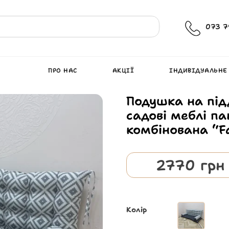
073 7
ПРО НАС
АКЦІЇ
ІНДИВІДУАЛЬНЕ
Подушка на під
садові меблі п
комбінована “Fa
2770
грн
Колір