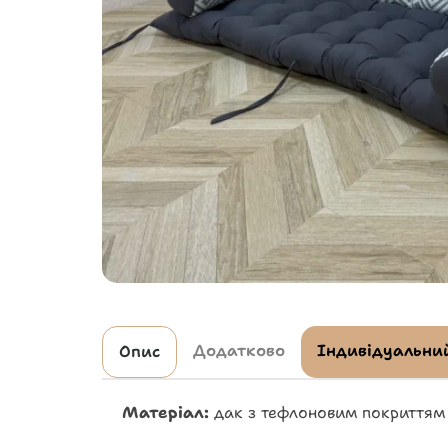
Додатково
Індивідуальний
Опис
Матеріал:
дак з тефлоновим покриттям