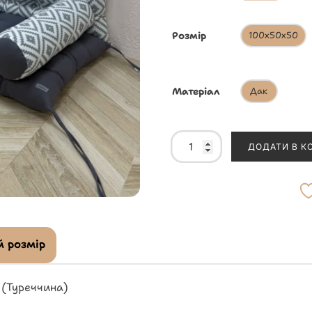
Розмір
100х50х50
Матеріал
Дак
ДОДАТИ В К
 розмір
 (Туреччина)