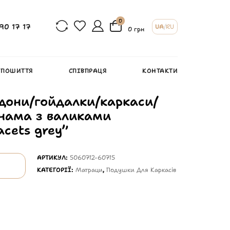
0
90 17 17
UA
/
RU
0 грн
 ПОШИТТЯ
СПІВПРАЦЯ
КОНТАКТИ
дони/гойдалки/каркаси/
анама з валиками
cets grey”
АРТИКУЛ:
5060712-60715
КАТЕГОРІЇ:
Матраци
,
Подушки Для Каркасів