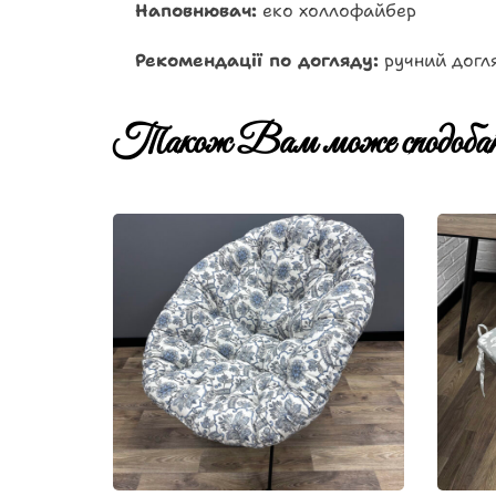
Наповнювач:
еко холлофайбер
Рекомендації по догляду:
ручний догля
Також Вам може сподобат