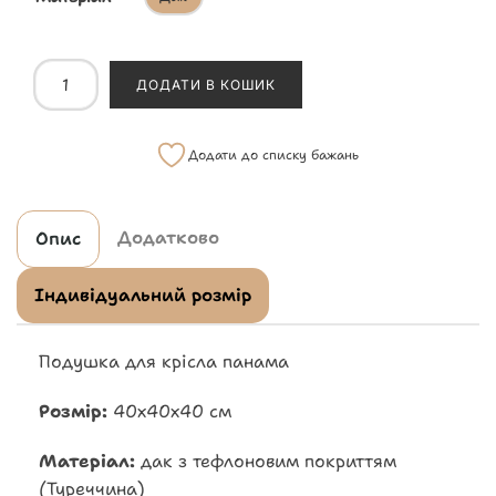
ДОДАТИ В КОШИК
Додати до списку бажань
Додатково
Опис
Індивідуальний розмір
Подушка для крісла панама
Розмір:
40х40х40 см
Матеріал:
дак з тефлоновим покриттям
(Туреччина)