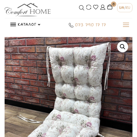
0
UA
/
RU
КАТАЛОГ
073 790 17 17