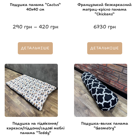
Подушка панама “Cactus”
Французький безкаркасний
40х40 см
матрац-крісло панама
“Chickens”
290
грн
–
420
грн
6730
грн
ДЕТАЛЬНІШЕ
ДЕТАЛЬНІШЕ
Подушка на підвіконня/
Подушка-валик панама
каркаси/піддони/садові меблі
“Geometry”
панама “Teddy”