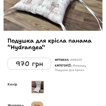
Подушка для крісла панама
“Hydrangea”
АРТИКУЛ:
4441207
970
грн
КАТЕГОРІЇ:
Матраци
,
Подушки Для Крісел
Колір
Матеріал
Дак