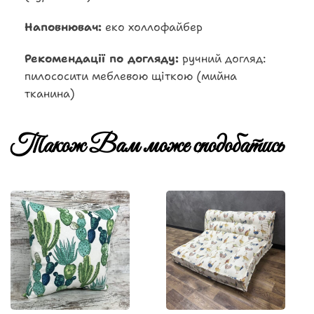
Наповнювач:
еко холлофайбер
Рекомендації по догляду:
ручний догляд:
пилососити меблевою щіткою (мийна
тканина)
Також Вам може сподобатись