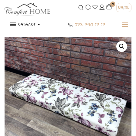
0
UA
/
RU
КАТАЛОГ
073 790 17 17