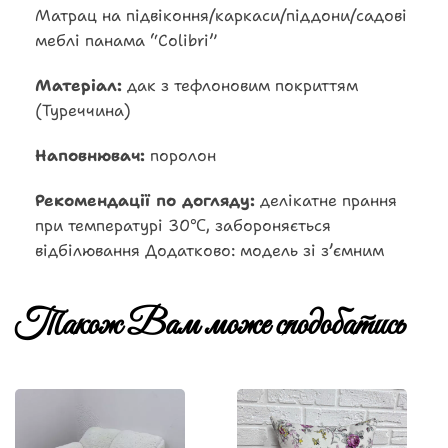
Матрац на підвіконня/каркаси/піддони/садові
меблі панама “Colibri”
Матеріал:
дак з тефлоновим покриттям
(Туреччина)
Наповнювач:
поролон
Рекомендації по догляду:
делікатне прання
при температурі 30℃, забороняється
відбілювання Додатково: модель зі зʼємним
Також Вам може сподобатись