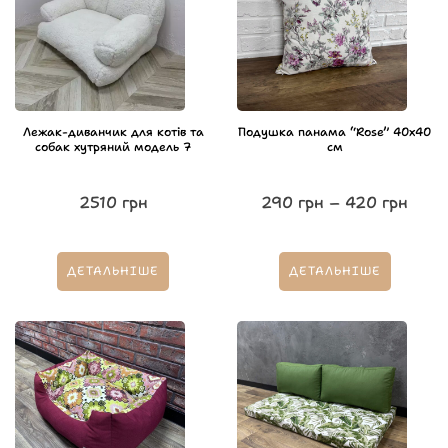
Лежак-диванчик для котів та
Подушка панама “Rose” 40х40
собак хутряний модель 7
см
2510
грн
290
грн
–
420
грн
ДЕТАЛЬНІШЕ
ДЕТАЛЬНІШЕ