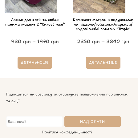
Лежак для котів та собак
Комплект матрац з подушками
панама модель 2 “Carpet rose”
на піддони/гойдалки/каркаси/
садові меблі панама “Tropic”
980
грн
–
1970
грн
2850
грн
–
3840
грн
ДЕТАЛЬНІШЕ
ДЕТАЛЬНІШЕ
Підпишіться на розсилку та отримуйте повідомлення про знижки
та акції
Політика конфеденційності