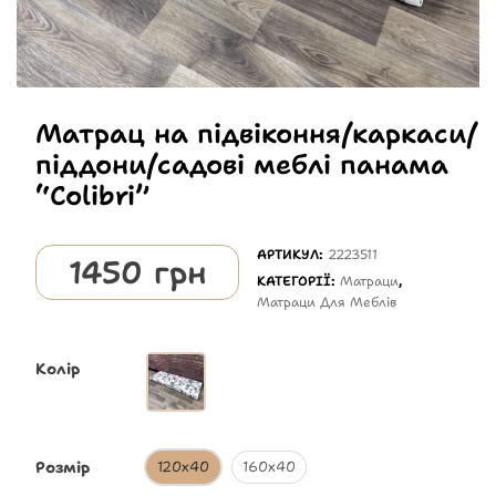
Матрац на підвіконня/каркаси/
піддони/садові меблі панама
“Colibri”
АРТИКУЛ:
2223511
1450
грн
КАТЕГОРІЇ:
Матраци
,
Матраци Для Меблів
Колір
Розмір
120х40
160х40