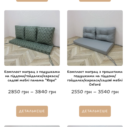
Комплект матрац з подушками
Комплект матрац з прошитими
на піддони/гойдалки/каркаси/
подушками на піддони/
садові меблі панама “Rope”
гойдалки/каркаси/садові меблі
Oxford
2850
грн
–
3840
грн
2550
грн
–
3540
грн
ДЕТАЛЬНІШЕ
ДЕТАЛЬНІШЕ