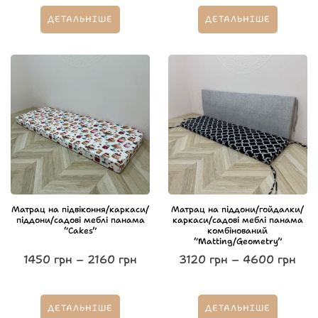
ДЕТАЛЬНІШЕ
ДЕТАЛЬНІШЕ
Матрац на підвіконня/каркаси/
Матрац на піддони/гойдалки/
піддони/садові меблі панама
каркаси/садові меблі панама
“Cakes”
комбінований
“Matting/Geometry”
1450
грн
–
2160
грн
3120
грн
–
4600
грн
ДЕТАЛЬНІШЕ
ДЕТАЛЬНІШЕ