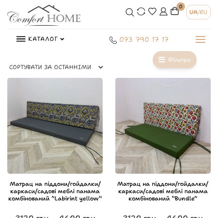
0
UA
/
RU
КАТАЛОГ
073 790 17 17
Фільтри
Матрац на піддони/гойдалки/
Матрац на піддони/гойдалки/
каркаси/садові меблі панама
каркаси/садові меблі панама
комбінований “Labirint yellow”
комбінований “Bundle”