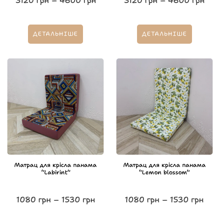
3120
грн
–
4600
грн
3120
грн
–
4600
грн
ДЕТАЛЬНІШЕ
ДЕТАЛЬНІШЕ
Матрац для крісла панама
Матрац для крісла панама
“Labirint”
“Lemon blossom”
1080
грн
–
1530
грн
1080
грн
–
1530
грн