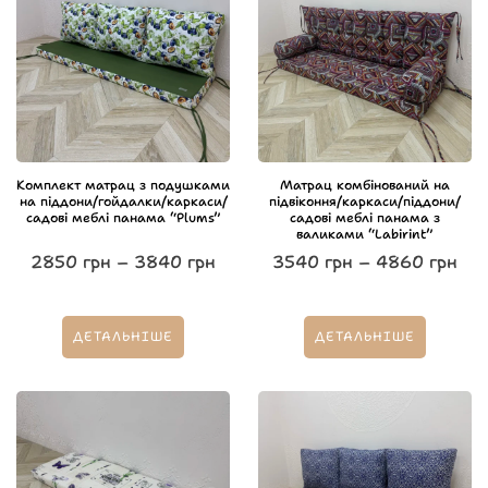
Комплект матрац з подушками
Матрац комбінований на
на піддони/гойдалки/каркаси/
підвіконня/каркаси/піддони/
садові меблі панама “Plums”
садові меблі панама з
валиками “Labirint”
2850
грн
–
3840
грн
3540
грн
–
4860
грн
ДЕТАЛЬНІШЕ
ДЕТАЛЬНІШЕ