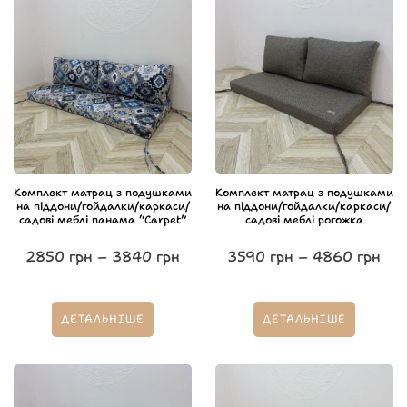
Комплект матрац з подушками
Комплект матрац з подушками
на піддони/гойдалки/каркаси/
на піддони/гойдалки/каркаси/
садові меблі панама “Carpet”
садові меблі рогожка
2850
грн
–
3840
грн
3590
грн
–
4860
грн
ДЕТАЛЬНІШЕ
ДЕТАЛЬНІШЕ