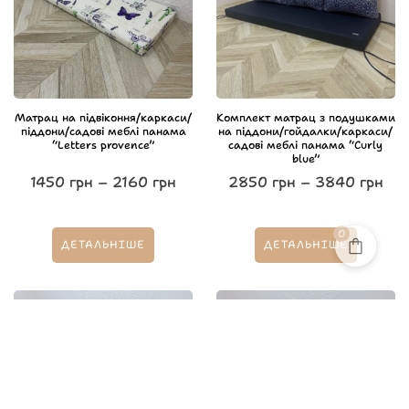
Матрац на підвіконня/каркаси/
Комплект матрац з подушками
піддони/садові меблі панама
на піддони/гойдалки/каркаси/
“Letters provence”
садові меблі панама “Curly
blue”
1450
грн
–
2160
грн
2850
грн
–
3840
грн
0
ДЕТАЛЬНІШЕ
ДЕТАЛЬНІШЕ