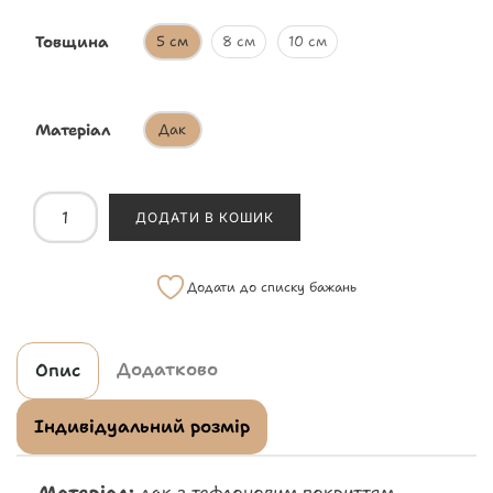
Товщина
5 см
8 см
10 см
Матеріал
Дак
ДОДАТИ В КОШИК
Додати до списку бажань
Додатково
Опис
Індивідуальний розмір
Матеріал:
дак з тефлоновим покриттям