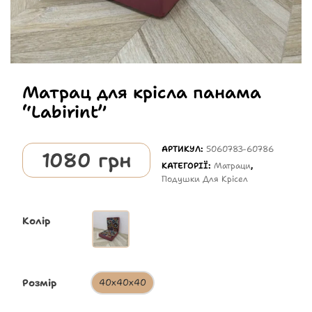
Матрац для крісла панама
“Labirint”
АРТИКУЛ:
5060783-60786
1080
грн
КАТЕГОРІЇ:
Матраци
,
Подушки Для Крісел
Колір
Розмір
40х40х40