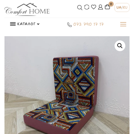
0
UA
/
RU
КАТАЛОГ
073 790 17 17