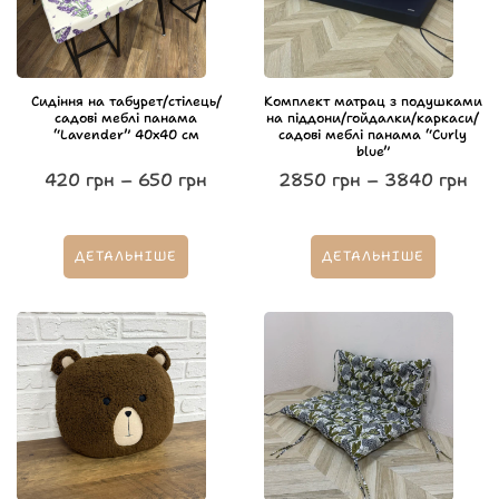
Сидіння на табурет/стілець/
Комплект матрац з подушками
садові меблі панама
на піддони/гойдалки/каркаси/
“Lavender” 40х40 см
садові меблі панама “Curly
blue”
420
грн
–
650
грн
2850
грн
–
3840
грн
ДЕТАЛЬНІШЕ
ДЕТАЛЬНІШЕ