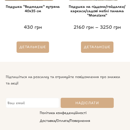
Подушка “Ведмедик” хутряна
Подушка на піддони/гойдалки/
40х35 см
каркаси/садові меблі панама
“Monstera”
430
грн
2160
грн
–
3250
грн
ДЕТАЛЬНІШЕ
ДЕТАЛЬНІШЕ
Підпишіться на розсилку та отримуйте повідомлення про знижки
та акції
Політика конфеденційності
Доставка/Оплата/Повернення