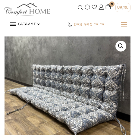
0
UA
/
RU
КАТАЛОГ
073 790 17 17