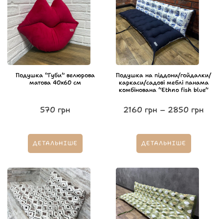
Подушка “Губи” велюрова
Подушка на піддони/гойдалки/
матова 40х60 см
каркаси/садові меблі панама
комбінована “Ethno fish blue”
570
грн
2160
грн
–
2850
грн
ДЕТАЛЬНІШЕ
ДЕТАЛЬНІШЕ