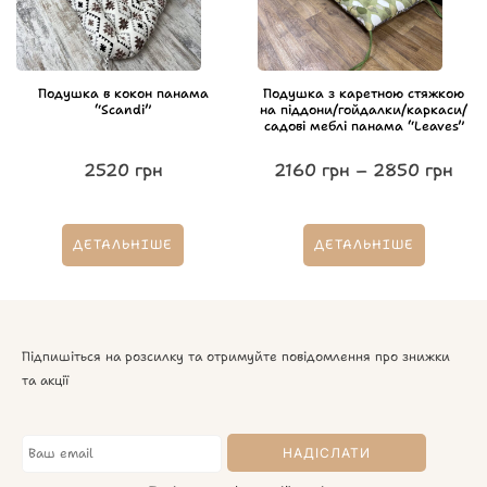
Подушка в кокон панама
Подушка з каретною стяжкою
“Scandi”
на піддони/гойдалки/каркаси/
садові меблі панама “Leaves”
2520
грн
2160
грн
–
2850
грн
ДЕТАЛЬНІШЕ
ДЕТАЛЬНІШЕ
Підпишіться на розсилку та отримуйте повідомлення про знижки
та акції