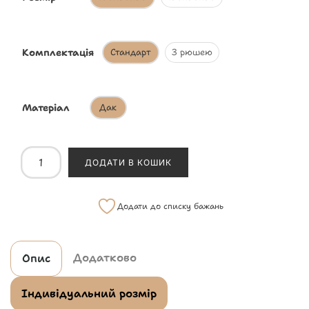
Комплектація
Стандарт
З рюшею
Матеріал
Дак
ДОДАТИ В КОШИК
Додати до списку бажань
Додатково
Опис
Індивідуальний розмір