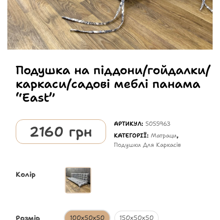
Подушка на піддони/гойдалки/
каркаси/садові меблі панама
“East”
АРТИКУЛ:
5055963
2160
грн
КАТЕГОРІЇ:
Матраци
,
Подушки Для Каркасів
Колір
Розмір
100х50х50
150х50х50