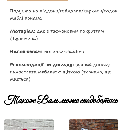
Подушка на піддони/гойдалки/каркаси/садові
меблі панама
Матеріал:
дак з тефлоновим покриттям
(Туреччина)
Наповнювач:
еко холлофайбер
Рекомендації по догляду:
ручний догляд:
пилососити меблевою щіткою (тканина, що
миється)
Також Вам може сподобатись