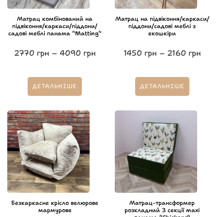
Матрац комбінований на
Матрац на підвіконня/каркаси/
підвіконня/каркаси/піддони/
піддони/садові меблі з
садові меблі панама “Matting”
екошкіри
2770
грн
–
4090
грн
1450
грн
–
2160
грн
ДЕТАЛЬНІШЕ
ДЕТАЛЬНІШЕ
Безкаркасне крісло велюрове
Матрац-трансформер
мармурове
розкладний 3 секції maxi