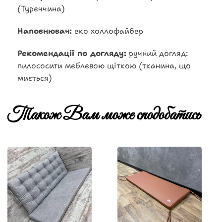
(Туреччина)
Наповнювач:
еко холлофайбер
Рекомендації по догляду:
ручний догляд:
пилососити меблевою щіткою (тканина, що
миється)
Також Вам може сподобатись