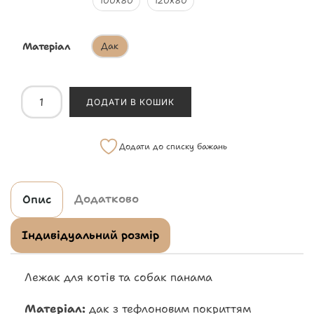
100х80
120х80
Матеріал
Дак
ДОДАТИ В КОШИК
Додати до списку бажань
Додатково
Опис
Індивідуальний розмір
Лежак для котів та собак панама
Матеріал:
дак з тефлоновим покриттям