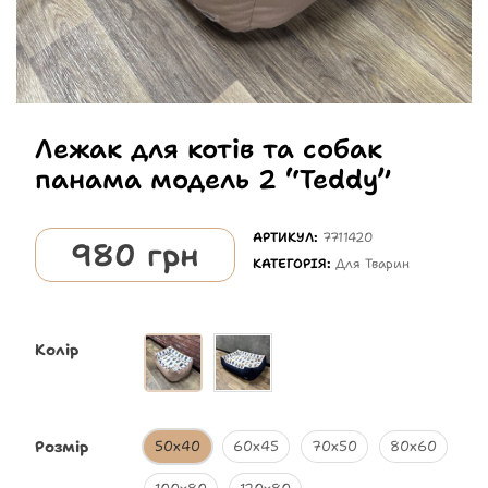
Лежак для котів та собак
панама модель 2 “Teddy”
АРТИКУЛ:
7711420
980
грн
КАТЕГОРІЯ:
Для Тварин
Колір
Розмір
50х40
60х45
70х50
80х60