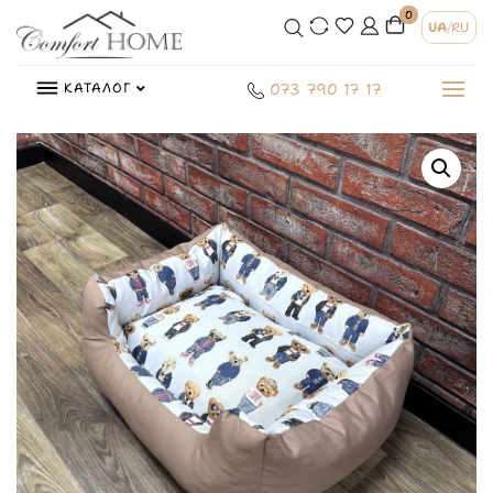
0
UA
/
RU
КАТАЛОГ
073 790 17 17