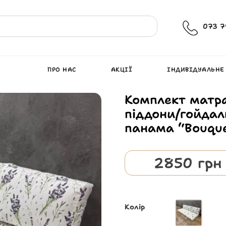
073 7
ПРО НАС
АКЦІЇ
ІНДИВІДУАЛЬНЕ
Комплект матр
піддони/гойдал
панама “Bouque
2850
грн
Колір