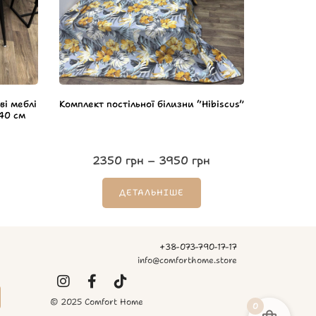
ві меблі
Комплект постільної білизни “Hibiscus”
х40 см
2350
грн
–
3950
грн
ДЕТАЛЬНІШЕ
+38-073-790-17-17
info@comforthome.store
© 2025 Comfort Home
0