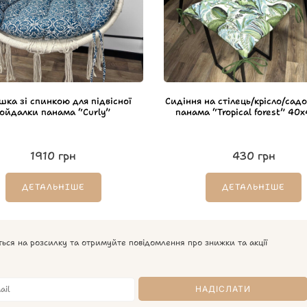
ка зі спинкою для підвісної
Сидіння на стілець/крісло/садо
гойдалки панама “Curly”
панама “Tropical forest” 40
1910
грн
430
грн
ДЕТАЛЬНІШЕ
ДЕТАЛЬНІШЕ
ться на розсилку та отримуйте повідомлення про знижки та акції