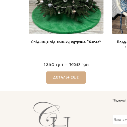
Спідниця під ялинку хутряна “X-mas”
Подуш
1250
грн
–
1450
грн
ДЕТАЛЬНІШЕ
Підпиші