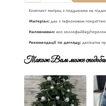
Комплект матрац з подушками на піддо
Матеріал:
дак з тефлоновим покриттям
Наповнювач:
еко холлофайбер/поролон
Рекомендації по догляду:
делікатне пр
Також Вам може сподобат