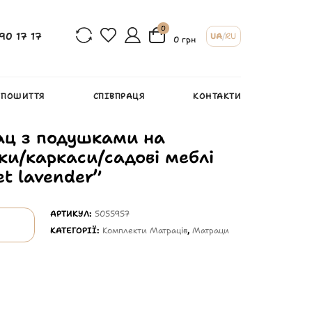
0
90 17 17
UA
/
RU
0 грн
 ПОШИТТЯ
СПІВПРАЦЯ
КОНТАКТИ
ац з подушками на
ки/каркаси/садові меблі
t lavender”
АРТИКУЛ:
5055957
КАТЕГОРІЇ:
Комплекти Матраців
,
Матраци