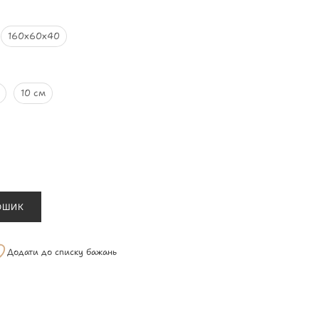
160х60х40
10 см
ОШИК
Додати до списку бажань