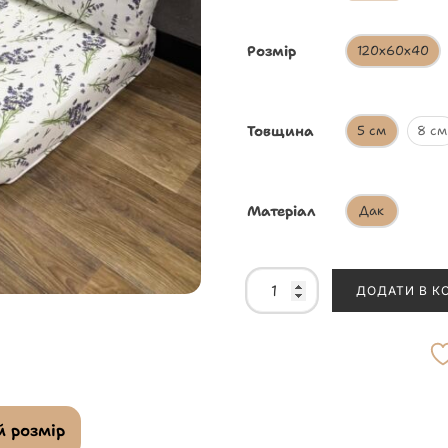
Розмір
120х60х40
Товщина
5 см
8 см
Матеріал
Дак
ДОДАТИ В К
 розмір