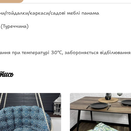
ни/гойдалки/каркаси/садові меблі панама
 (Туреччина)
ання при температурі 30℃, забороняється відбілювання
ись