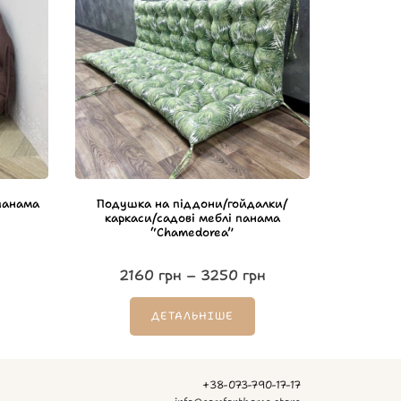
панама
Подушка на піддони/гойдалки/
каркаси/садові меблі панама
“Chamedorea”
2160
грн
–
3250
грн
ДЕТАЛЬНІШЕ
+38-073-790-17-17