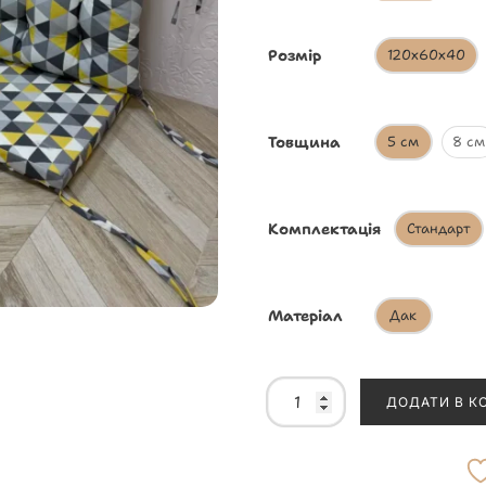
Розмір
120х60х40
Товщина
5 см
8 см
Комплектація
Стандарт
Матеріал
Дак
ДОДАТИ В К