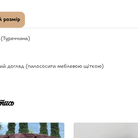
 розмір
 (Туреччина)
ний догляд (пилососити меблевою щіткою)
ись