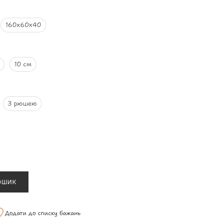
160х60х40
10 см
З рюшею
ОШИК
Додати до списку бажань