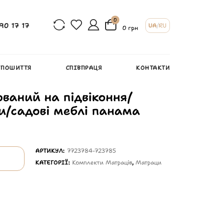
0
90 17 17
UA
/
RU
0 грн
 ПОШИТТЯ
СПІВПРАЦЯ
КОНТАКТИ
ваний на підвіконня/
и/садові меблі панама
АРТИКУЛ:
7723784-723785
КАТЕГОРІЇ:
Комплекти Матраців
,
Матраци