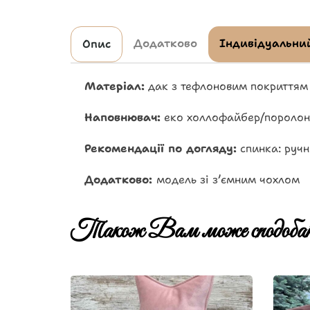
Додатково
Індивідуальний
Опис
Матеріал:
дак з тефлоновим покриттям
Наповнювач:
еко холлофайбер/поролон
Рекомендації по догляду:
спинка: руч
Додатково:
модель зі зʼємним чохлом
Також Вам може сподобат