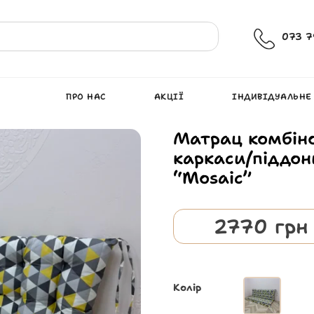
073 7
ПРО НАС
АКЦІЇ
ІНДИВІДУАЛЬНЕ
Матрац комбіно
каркаси/піддон
“Mosaic”
2770
грн
Колір