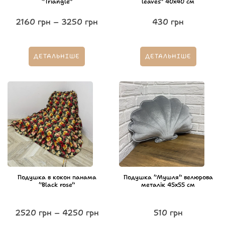
“Triangle”
leaves” 40х40 см
2160
грн
–
3250
грн
430
грн
ДЕТАЛЬНІШЕ
ДЕТАЛЬНІШЕ
Подушка в кокон панама
Подушка “Мушля” велюрова
“Black rose”
металік 45х55 см
2520
грн
–
4250
грн
510
грн