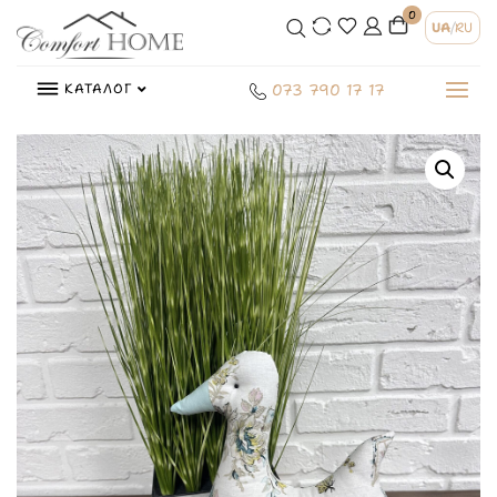
0
UA
/
RU
КАТАЛОГ
073 790 17 17