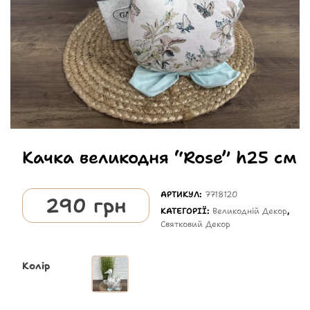
Качка великодня “Rose” h25 см
АРТИКУЛ:
7718120
290
грн
КАТЕГОРІЇ:
Великодній Декор
,
Святковий Декор
Колір