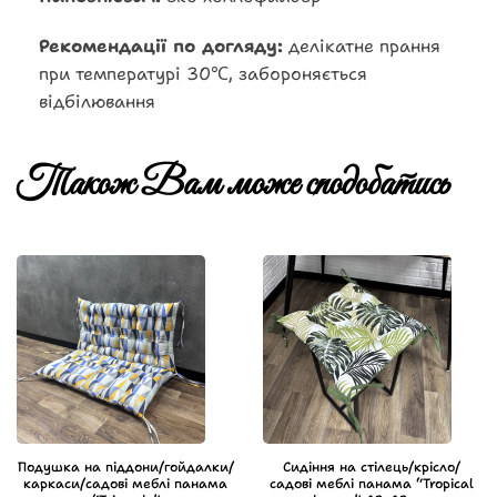
Рекомендації по догляду:
делікатне прання
при температурі 30℃, забороняється
відбілювання
Також Вам може сподобатись
Подушка на піддони/гойдалки/
Сидіння на стілець/крісло/
каркаси/садові меблі панама
садові меблі панама “Tropical