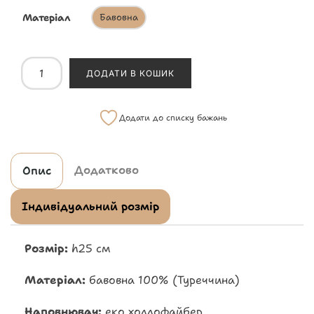
Матеріал
Бавовна
ДОДАТИ В КОШИК
Додати до списку бажань
Додатково
Опис
Індивідуальний розмір
Розмір:
h25 см
Матеріал:
бавовна 100% (Туреччина)
Наповнювач:
еко холлофайбер