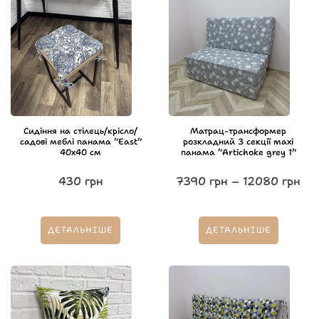
Сидіння на стілець/крісло/
Матрац-трансформер
садові меблі панама “East”
розкладний 3 секції maxi
40х40 см
панама “Artichoke grey 1”
430
грн
7390
грн
–
12080
грн
ДЕТАЛЬНІШЕ
ДЕТАЛЬНІШЕ