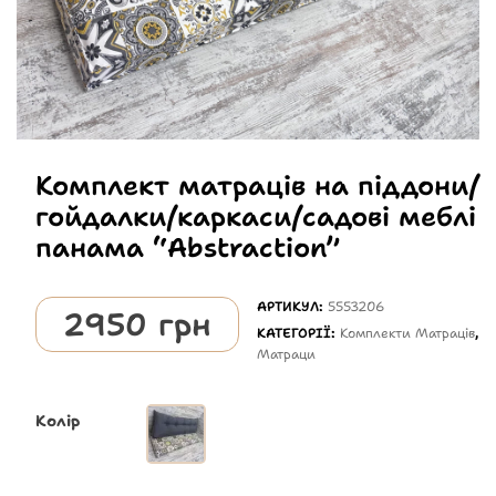
Комплект матраців на піддони/
гойдалки/каркаси/садові меблі
панама “Abstraction”
АРТИКУЛ:
5553206
2950
грн
КАТЕГОРІЇ:
Комплекти Матраців
,
Матраци
Колір