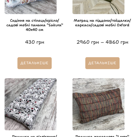
Сидіння на стілець/крісло/
Матрац на піддони/гойдалки/
садові меблі панама “Sakura”
каркаси/садові меблі Oxford
40х40 см
430
грн
2960
грн
–
4860
грн
ДЕТАЛЬНІШЕ
ДЕТАЛЬНІШЕ
Подушка на підвіконня/
Подушка жакардова “Leros”