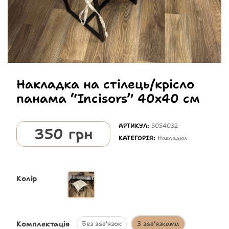
Накладка на стілець/крісло
панама “Incisors” 40х40 см
АРТИКУЛ:
5054032
350
грн
КАТЕГОРІЯ:
Накладки
Колір
Комплектація
Без зав'язок
З зав'язками