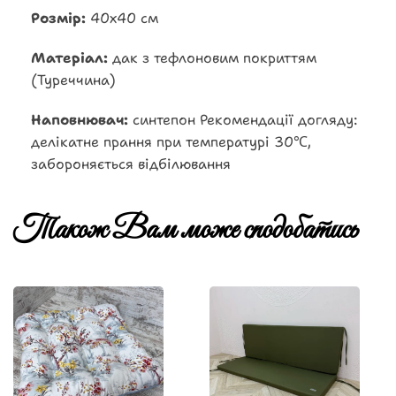
Розмір:
40х40 см
Матеріал:
дак з тефлоновим покриттям
(Туреччина)
Наповнювач:
синтепон Рекомендації догляду:
делікатне прання при температурі 30℃,
забороняється відбілювання
Також Вам може сподобатись