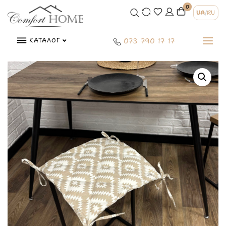
0
UA
/
RU
КАТАЛОГ
073 790 17 17