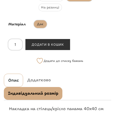
На резинці
Матеріал
Дак
ДОДАТИ В КОШИК
Додати до списку бажань
Додатково
Опис
Індивідуальний розмір
Накладка на стілець/крісло панама 40х40 см