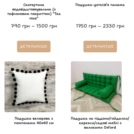
Скатертина
Подушка-узголівʼя панама
водовідштовхувальна (з
тефлоновим покриттям) “Tea
rose”
790
грн
–
1500
грн
1750
грн
–
2330
грн
ДЕТАЛЬНІШЕ
ДЕТАЛЬНІШЕ
Подушка велюрова з
Подушка на піддони/гойдалки/
помпонами 40х40 см
каркаси/садові меблі з
валиками Oxford