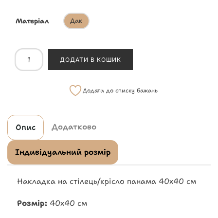
Матеріал
Дак
ДОДАТИ В КОШИК
Додати до списку бажань
Додатково
Опис
Індивідуальний розмір
Накладка на стілець/крісло панама 40х40 см
Розмір:
40х40 см