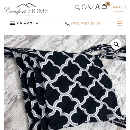
0
UA
/
RU
КАТАЛОГ
073 790 17 17