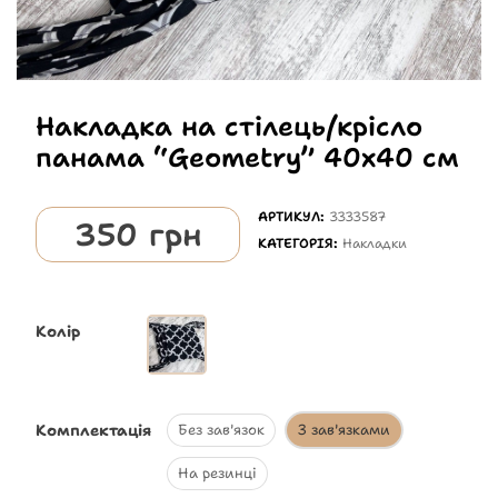
Накладка на стілець/крісло
панама “Geometry” 40х40 см
АРТИКУЛ:
3333587
350
грн
КАТЕГОРІЯ:
Накладки
Колір
Комплектація
Без зав'язок
З зав'язками
На резинці