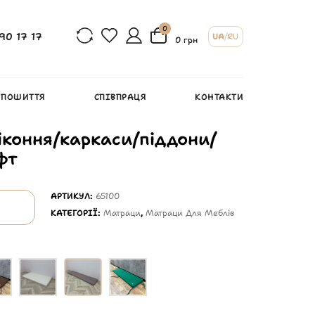
0
90 17 17
UA
/
RU
0 грн
 ПОШИТТЯ
СПІВПРАЦЯ
КОНТАКТИ
іконня/каркаси/піддони/
фт
АРТИКУЛ:
65100
КАТЕГОРІЇ:
Матраци
,
Матраци Для Меблів