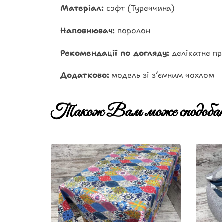
Матеріал:
софт (Туреччина)
Наповнювач:
поролон
Рекомендації по догляду:
делікатне пр
Додатково:
модель зі з’ємним чохлом
Також Вам може сподобат