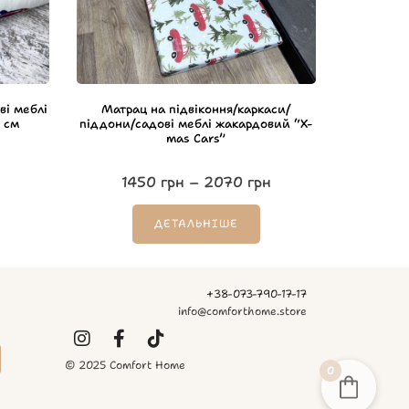
ві меблі
Матрац на підвіконня/каркаси/
 см
піддони/садові меблі жакардовий “X-
mas Cars”
1450
грн
–
2070
грн
ДЕТАЛЬНІШЕ
+38-073-790-17-17
info@comforthome.store
© 2025 Comfort Home
0