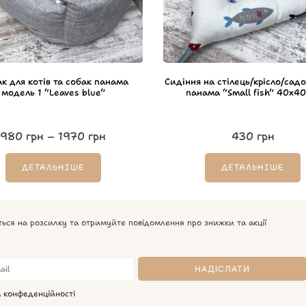
к для котів та собак панама
Сидіння на стілець/крісло/садо
модель 1 “Leaves blue”
панама “Small fish” 40х40
980
грн
–
1970
грн
430
грн
ДЕТАЛЬНІШЕ
ДЕТАЛЬНІШЕ
ться на розсилку та отримуйте повідомлення про знижки та акції
а конфеденційності