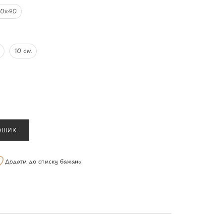
60х40
10 см
ОШИК
Додати до списку бажань