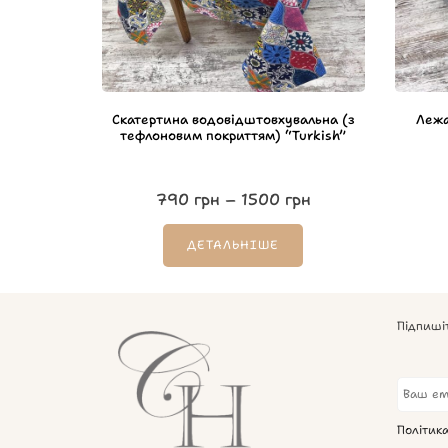
Скатертина водовідштовхувальна (з
Лежа
тефлоновим покриттям) “Turkish”
790
грн
–
1500
грн
ДЕТАЛЬНІШЕ
Підпиші
Політик