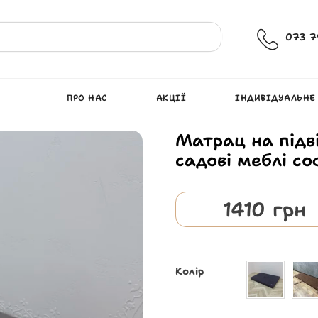
073 7
ПРО НАС
АКЦІЇ
ІНДИВІДУАЛЬНЕ
Матрац на підв
садові меблі со
1410
грн
Колір