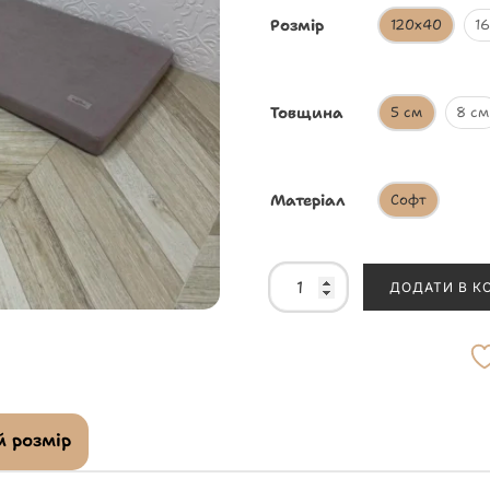
Розмір
120х40
1
Товщина
5 см
8 см
Матеріал
Софт
ДОДАТИ В К
 розмір