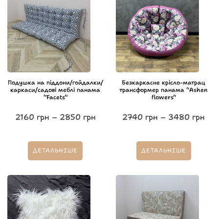
Подушка на піддони/гойдалки/
Безкаркасне крісло-матрац
каркаси/садові меблі панама
трансформер панама “Ashen
“Facets”
flowers”
2160
грн
–
2850
грн
2740
грн
–
3480
грн
ДЕТАЛЬНІШЕ
ДЕТАЛЬНІШЕ