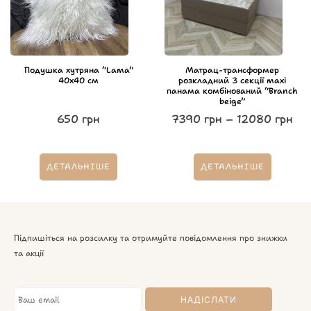
Подушка хутряна “Lama”
Матрац-трансформер
40х40 см
розкладний 3 секції maxi
панама комбінований “Branch
beige”
650
грн
7390
грн
–
12080
грн
ДЕТАЛЬНІШЕ
ДЕТАЛЬНІШЕ
Підпишіться на розсилку та отримуйте повідомлення про знижки
та акції