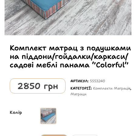
Комплект матрац з подушками
на піддони/гойдалки/каркаси/
садові меблі панама “Colorful”
АРТИКУЛ:
5553240
2850
грн
КАТЕГОРІЇ:
Комплекти Матраців
,
Матраци
Колір