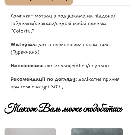
Комплект матрац з подушками на піддони/
гойдалки/каркаси/садові меблі панама
“Colorful”
Матеріал:
дак з тефлоновим покриттям
(Туреччина)
Наповнювач:
еко холлофайбер/поролон
Рекомендації по догляду:
делікатне прання
при температурі 30℃,
Також Вам може сподобатись