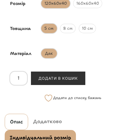
Розмір
120х60х40
160х60х40
Товщина
5 см
8 см
10 см
Матеріал
Дак
ДОДАТИ В КОШИК
Додати до списку бажань
Додатково
Опис
Індивідуальний розмір