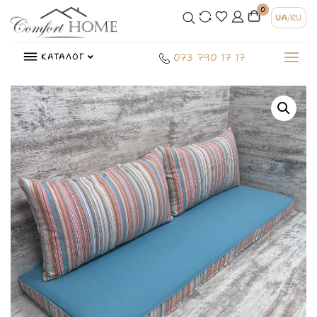
0
UA
/
RU
КАТАЛОГ
073 790 17 17