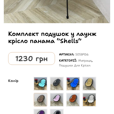
Комплект подушок у лаунж
крісло панама “Shells”
АРТИКУЛ:
5058936
1230
грн
КАТЕГОРІЇ:
Матраци
,
Подушки Для Крісел
Колір