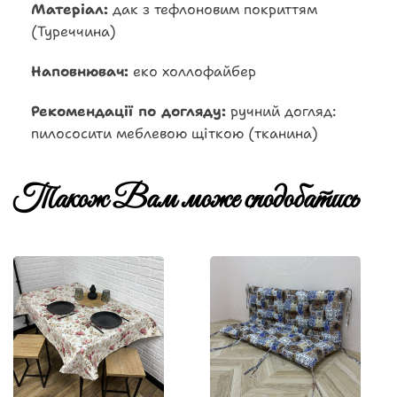
Матеріал:
дак з тефлоновим покриттям
(Туреччина)
Наповнювач:
еко холлофайбер
Рекомендації по догляду:
ручний догляд:
пилососити меблевою щіткою (тканина)
Також Вам може сподобатись