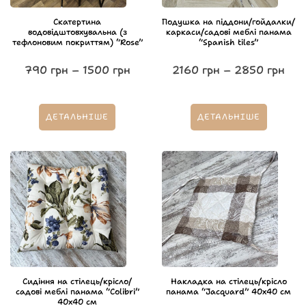
Скатертина
Подушка на піддони/гойдалки/
водовідштовхувальна (з
каркаси/садові меблі панама
тефлоновим покриттям) “Rose”
“Spanish tiles”
790
грн
–
1500
грн
2160
грн
–
2850
грн
ДЕТАЛЬНІШЕ
ДЕТАЛЬНІШЕ
Сидіння на стілець/крісло/
Накладка на стілець/крісло
садові меблі панама “Colibri”
панама “Jacquard” 40х40 см
40х40 см