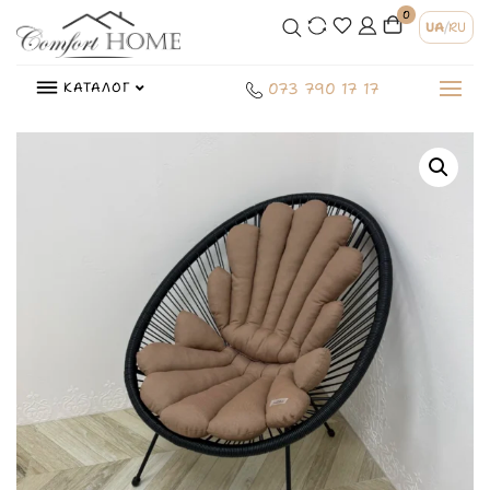
0
UA
/
RU
КАТАЛОГ
073 790 17 17