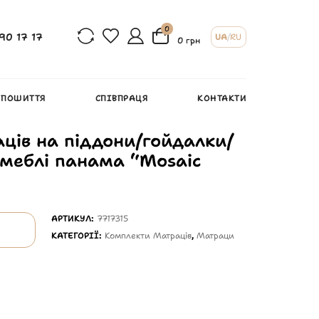
0
90 17 17
UA
/
RU
0 грн
 ПОШИТТЯ
СПІВПРАЦЯ
КОНТАКТИ
ців на піддони/гойдалки/
 меблі панама “Mosaic
АРТИКУЛ:
7717315
КАТЕГОРІЇ:
Комплекти Матраців
,
Матраци