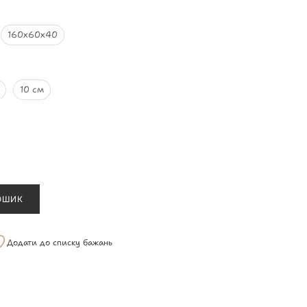
160х60х40
10 см
ОШИК
Додати до списку бажань