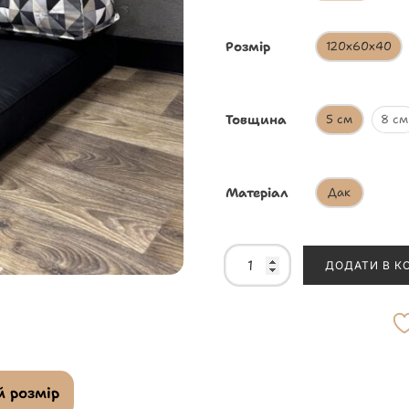
Розмір
120х60х40
Товщина
5 см
8 см
Матеріал
Дак
ДОДАТИ В К
 розмір