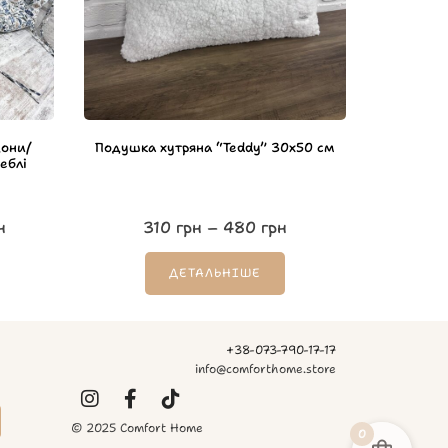
дони/
Подушка хутряна “Teddy” 30х50 см
еблі
н
310
грн
–
480
грн
ДЕТАЛЬНІШЕ
+38-073-790-17-17
info@comforthome.store
© 2025 Comfort Home
0