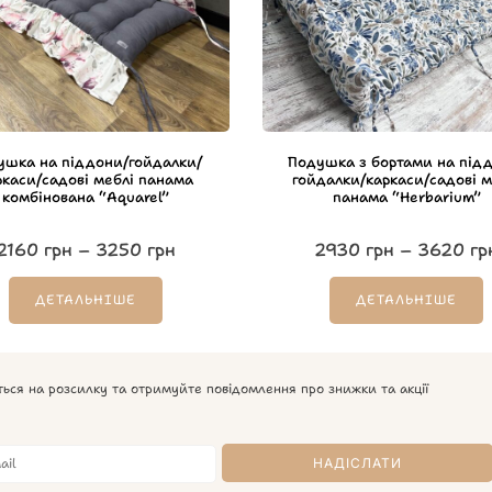
ушка на піддони/гойдалки/
Подушка з бортами на під
ркаси/садові меблі панама
гойдалки/каркаси/садові м
комбінована “Aquarel”
панама “Herbarium”
2160
грн
–
3250
грн
2930
грн
–
3620
гр
ДЕТАЛЬНІШЕ
ДЕТАЛЬНІШЕ
ться на розсилку та отримуйте повідомлення про знижки та акції