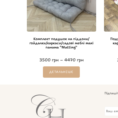
Комплект подушок на піддони/
Под
гойдалки/каркаси/садові меблі maxi
ка
панама “Matting”
3500
грн
–
4470
грн
ДЕТАЛЬНІШЕ
Підпиші