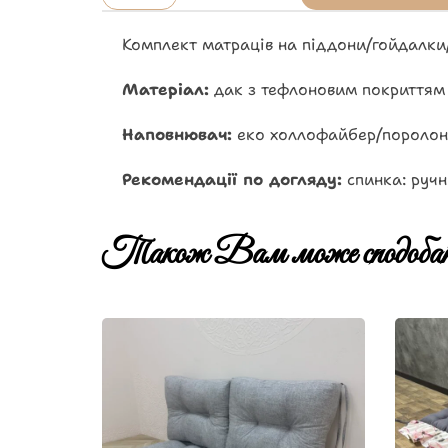
Комплект матраців на піддони/гойдалки
Матеріал:
дак з тефлоновим покриттям
Наповнювач:
еко холлофайбер/поролон
Рекомендації по догляду:
спинка: ручн
Також Вам може сподобат