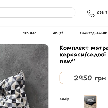
073 7
ПРО НАС
АКЦІЇ
ІНДИВІДУАЛЬНЕ
Комплект матра
каркаси/садові
new”
2950
грн
Колір