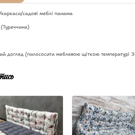
/каркаси/садові меблі панама
 (Туреччина)
ий догляд (пилососити меблевою щіткою температурі 3
ись