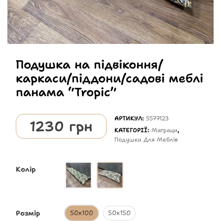
Подушка на підвіконня/
каркаси/піддони/садові меблі
панама “Tropic”
АРТИКУЛ:
5577123
1230
грн
КАТЕГОРІЇ:
Матраци
,
Подушки Для Меблів
Колір
Розмір
50х100
50х150