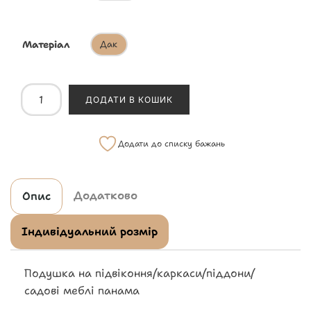
Матеріал
Дак
ДОДАТИ В КОШИК
Додати до списку бажань
Додатково
Опис
Індивідуальний розмір
Подушка на підвіконня/каркаси/піддони/
садові меблі панама