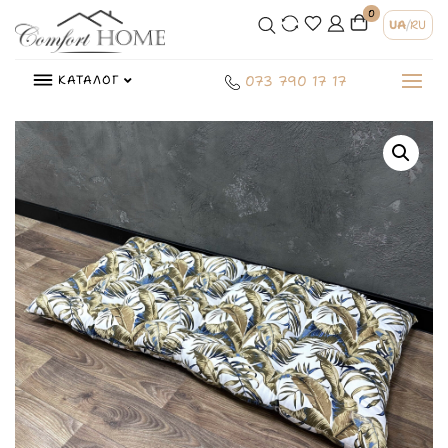
0
UA
/
RU
КАТАЛОГ
073 790 17 17