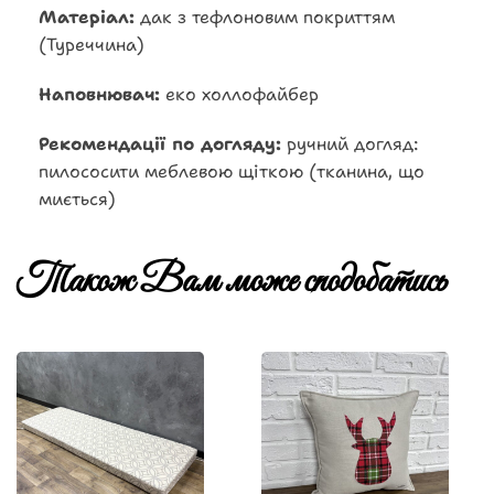
Матеріал:
дак з тефлоновим покриттям
(Туреччина)
Наповнювач:
еко холлофайбер
Рекомендації по догляду:
ручний догляд:
пилососити меблевою щіткою (тканина, що
миється)
Також Вам може сподобатись