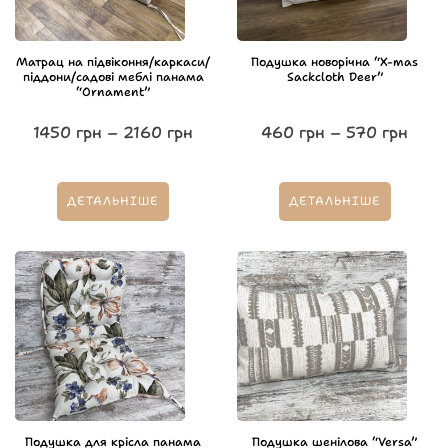
Матрац на підвіконня/каркаси/
Подушка новорічна “X-mas
піддони/садові меблі панама
Sackcloth Deer”
“Ornament”
1450
грн
–
2160
грн
460
грн
–
570
грн
ДЕТАЛЬНІШЕ
ДЕТАЛЬНІШЕ
Подушка для крісла панама
Подушка шенілова “Versa”