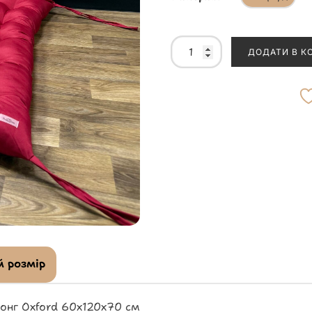
ДОДАТИ В К
 розмір
нг Oxford 60х120х70 см