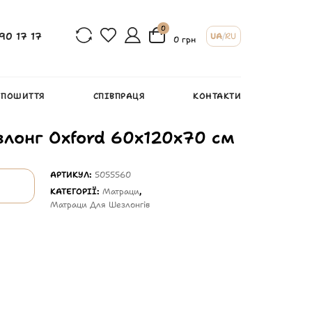
0
90 17 17
UA
/
RU
0 грн
 ПОШИТТЯ
СПІВПРАЦЯ
КОНТАКТИ
лонг Oxford 60х120х70 см
АРТИКУЛ:
5055560
КАТЕГОРІЇ:
Матраци
,
Матраци Для Шезлонгів