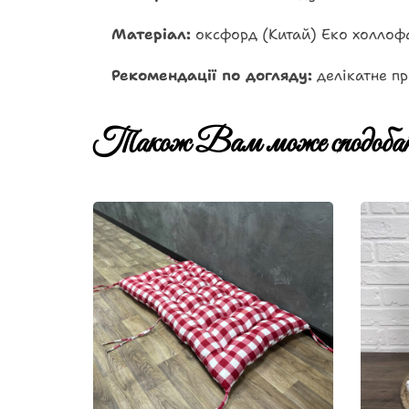
Матеріал:
оксфорд (Китай) Еко холлоф
Рекомендації по догляду:
делікатне пр
Також Вам може сподобат