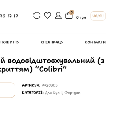
0
90 17 17
UA
/
RU
0 грн
 ПОШИТТЯ
СПІВПРАЦЯ
КОНТАКТИ
й водовідштовхувальний (з
риттям) “Colibri”
АРТИКУЛ:
7720305
КАТЕГОРІЇ:
Для Кухні
,
Фартухи