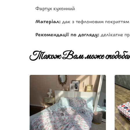
Фартух кухонний
Матеріал:
дак з тефлоновим покриттям
Рекомендації по догляду:
делікатне пр
Також Вам може сподобат