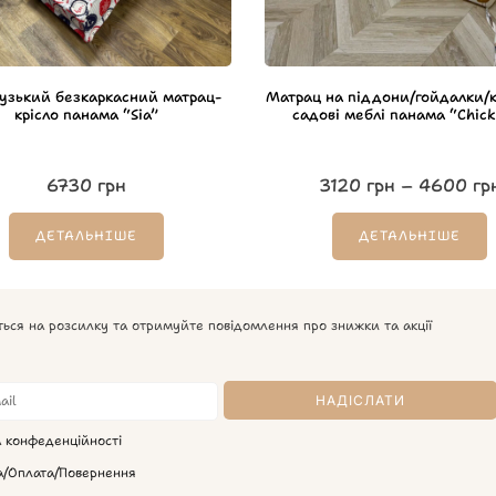
узький безкаркасний матрац-
Матрац на піддони/гойдалки/
крісло панама “Sia”
садові меблі панама “Chic
6730
грн
3120
грн
–
4600
гр
ДЕТАЛЬНІШЕ
ДЕТАЛЬНІШЕ
ться на розсилку та отримуйте повідомлення про знижки та акції
а конфеденційності
а/Оплата/Повернення