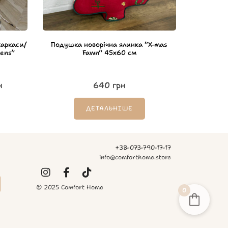
каркаси/
Подушка новорічна ялинка “X-mas
kens”
Fawn” 45х60 см
н
640
грн
ДЕТАЛЬНІШЕ
+38-073-790-17-17
info@comforthome.store
© 2025 Comfort Home
0