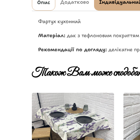
Додатково
Індивідуальний
Опис
Фартух кухонний
Матеріал:
дак з тефлоновим покриттям
Рекомендації по догляду:
делікатне пр
Також Вам може сподобат