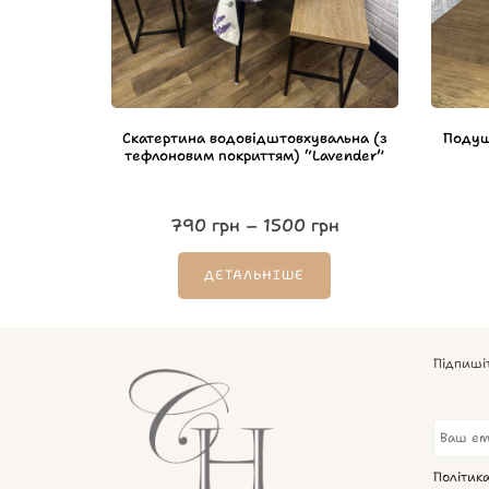
Скатертина водовідштовхувальна (з
Подуш
тефлоновим покриттям) “Lavender”
790
грн
–
1500
грн
ДЕТАЛЬНІШЕ
Підпиші
Політик