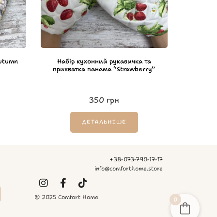
utumn
Набір кухонний рукавичка та
прихватка панама “Strawberry”
350
грн
ДЕТАЛЬНІШЕ
+38-073-790-17-17
info@comforthome.store
© 2025 Comfort Home
0