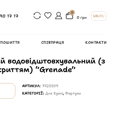
0
90 17 17
UA
/
RU
0 грн
 ПОШИТТЯ
СПІВПРАЦЯ
КОНТАКТИ
й водовідштовхувальний (з
криттям) “Grenade”
АРТИКУЛ:
7720309
КАТЕГОРІЇ:
Для Кухні
,
Фартухи