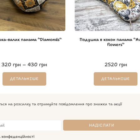
ка-валик панама “Diamonds”
Подушка в кокон панама “A
flowers”
320
грн
–
430
грн
2520
грн
ДЕТАЛЬНІШЕ
ДЕТАЛЬНІШЕ
ться на розсилку та отримуйте повідомлення про знижки та акції
а конфеденційності