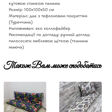
кутовою спинкою панама
Розмір: 100х100х50 см
Матеріал: дак з тефлоновим покриттям
(Туреччина)
Наповнювач: еко холлофайбер
Рекомендації по догляду: ручний догляд:
пилососити меблевою щіткою (тканина
миюча)
Також Вам може сподобатись