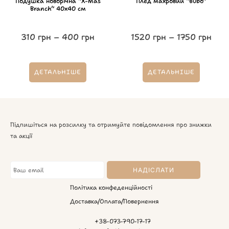
Подушка новорічна “X-mas
Плед махровий “Bubo”
Branch” 40х40 см
310
грн
–
400
грн
1520
грн
–
1750
грн
ДЕТАЛЬНІШЕ
ДЕТАЛЬНІШЕ
Підпишіться на розсилку та отримуйте повідомлення про знижки
та акції
Політика конфеденційності
Доставка/Оплата/Повернення
+38-073-790-17-17