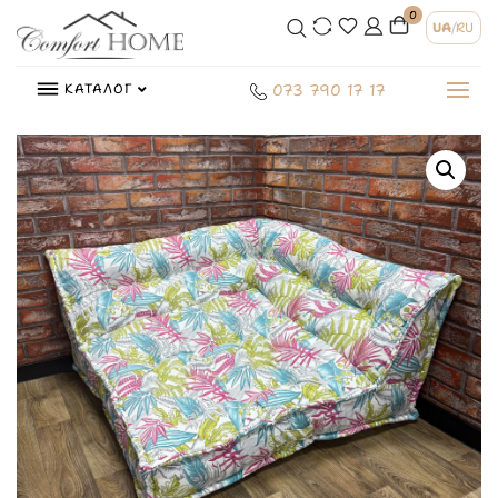
0
UA
/
RU
КАТАЛОГ
073 790 17 17