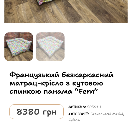
Французький безкаркасний
матрац-крісло з кутовою
спинкою панама “Fern”
АРТИКУЛ:
5056911
8380
грн
КАТЕГОРІЇ:
Безкаркасні Меблі
,
Крісла