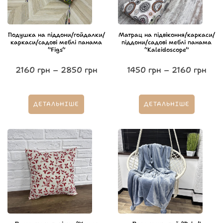
Подушка на піддони/гойдалки/
Матрац на підвіконня/каркаси/
каркаси/садові меблі панама
піддони/садові меблі панама
“Figs”
“Kaleidoscope”
2160
грн
–
2850
грн
1450
грн
–
2160
грн
ДЕТАЛЬНІШЕ
ДЕТАЛЬНІШЕ