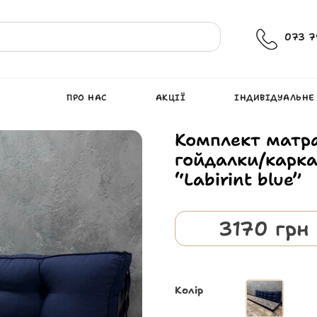
073 7
ПРО НАС
АКЦІЇ
ІНДИВІДУАЛЬНЕ
Комплект матра
гойдалки/карка
“Labirint blue”
3170
грн
Колір