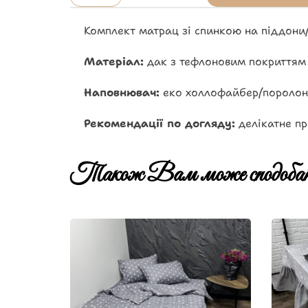
Комплект матрац зі спинкою на піддони
Матеріал:
дак з тефлоновим покриттям
Наповнювач:
еко холлофайбер/поролон
Рекомендації по догляду:
делікатне пр
Також Вам може сподобат