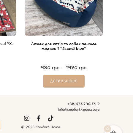
чні “X-
Лежак для котів та собак панама
модель 1 “Scandi blue”
980
грн
–
1970
грн
ДЕТАЛЬНІШЕ
+38-073-790-17-17
info@comforthome.store
© 2025 Comfort Home
0