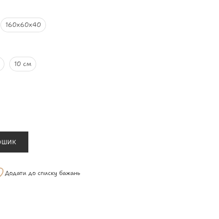
160х60х40
10 см
ОШИК
Додати до списку бажань