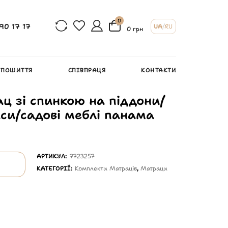
0
90 17 17
UA
/
RU
0 грн
 ПОШИТТЯ
СПІВПРАЦЯ
КОНТАКТИ
ц зі спинкою на піддони/
си/садові меблі панама
АРТИКУЛ:
7723257
КАТЕГОРІЇ:
Комплекти Матраців
,
Матраци