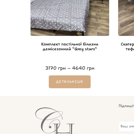
Комплект постільної білизни
Скате
демісезонний “Grey stars”
теф
3170
грн
–
4640
грн
ДЕТАЛЬНІШЕ
Підпиші