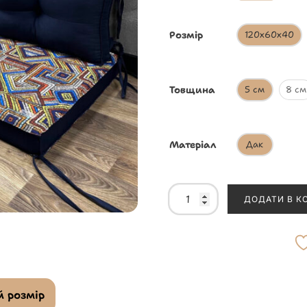
Розмір
120х60х40
Товщина
5 см
8 см
Матеріал
Дак
ДОДАТИ В К
 розмір