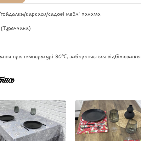
/гойдалки/каркаси/садові меблі панама
 (Туреччина)
ання при температурі 30℃, забороняється відбілювання
ись