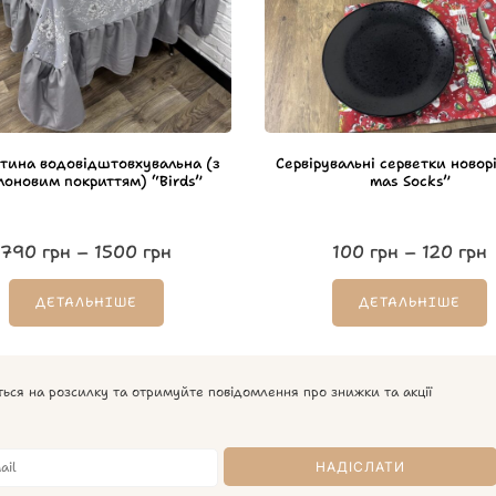
ртина водовідштовхувальна (з
Сервірувальні серветки новорі
лоновим покриттям) “Birds”
mas Socks”
790
грн
–
1500
грн
100
грн
–
120
грн
ДЕТАЛЬНІШЕ
ДЕТАЛЬНІШЕ
ться на розсилку та отримуйте повідомлення про знижки та акції