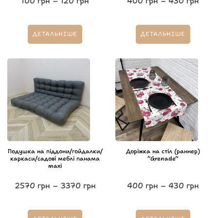
100
грн
–
120
грн
400
грн
–
430
грн
ДЕТАЛЬНІШЕ
ДЕТАЛЬНІШЕ
Подушка на піддони/гойдалки/
Доріжка на стіл (раннер)
каркаси/садові меблі панама
“Grenade”
maxi
2570
грн
–
3370
грн
400
грн
–
430
грн