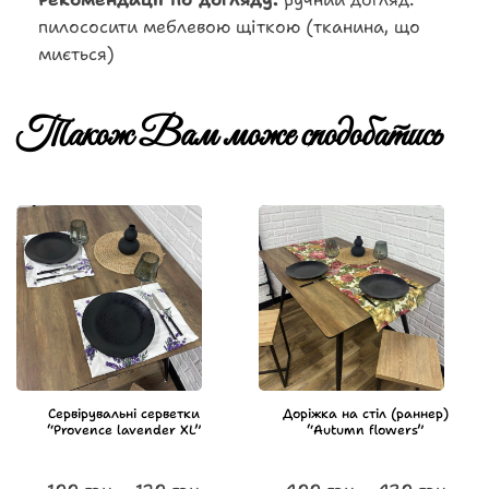
пилососити меблевою щіткою (тканина, що
миється)
Також Вам може сподобатись
Сервірувальні серветки
Доріжка на стіл (раннер)
“Provence lavender XL”
“Autumn flowers”