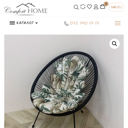
0
UA
/
RU
КАТАЛОГ
073 790 17 17