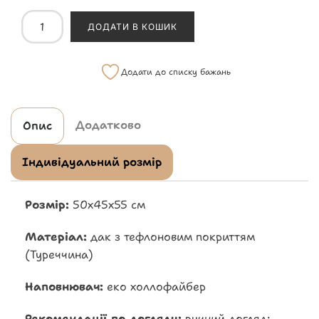
ДОДАТИ В КОШИК
Додати до списку бажань
Додатково
Опис
Індивідуальний розмір
Розмір:
50х45х55 см
Матеріал:
дак з тефлоновим покриттям
(Туреччина)
Наповнювач:
еко холлофайбер
Рекомендації по догляду:
ручний догляд: