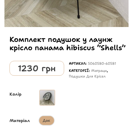
Комплект подушок у лаунж
крісло панама hibiscus “Shells”
АРТИКУЛ:
5060580-60581
1230
грн
КАТЕГОРІЇ:
Матраци
,
Подушки Для Крісел
Колір
Матеріал
Дак