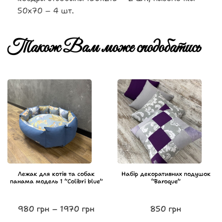
50х70 – 4 шт.
Також Вам може сподобатись
Лежак для котів та собак
Набір декоративних подушок
панама модель 1 “Colibri blue”
“Baroque”
980
грн
–
1970
грн
850
грн