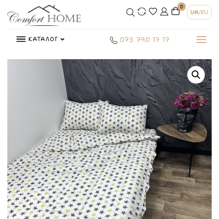
0
UA
/
RU
КАТАЛОГ
073 790 17 17