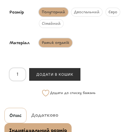
Розмір
Полуторний
Двоспальний
Євро
Сімейний
Матеріал
Pamuk organik
ДОДАТИ В КОШИК
Додати до списку бажань
Додатково
Опис
Індивідуальний розмір