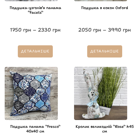
Подушка-узголівʼя панама
Подушка в кокон Oxford
“Facets”
1750
грн
–
2330
грн
2050
грн
–
3990
грн
ДЕТАЛЬНІШЕ
ДЕТАЛЬНІШЕ
Подушка панама “Fresco”
Кролик великодній “Rose” h45
40х40 см
см