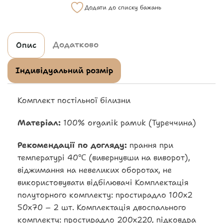
Додати до списку бажань
Додатково
Опис
Індивідуальний розмір
Комплект постільної білизни
Матеріал:
100% organik pamuk (Туреччина)
Рекомендації по догляду:
прання при
температурі 40℃ (вивернувши на виворот),
віджимання на невеликих оборотах, не
використовувати відбілювачі Комплектація
полуторного комплекту: простирадло 100х2
50х70 – 2 шт. Комплектація двоспального
комплекту: простирадло 200х220, підковдра