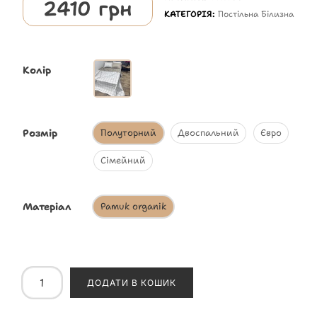
2410
грн
КАТЕГОРІЯ:
Постільна Білизна
Колір
Розмір
Полуторний
Двоспальний
Євро
Сімейний
Матеріал
Pamuk organik
ДОДАТИ В КОШИК