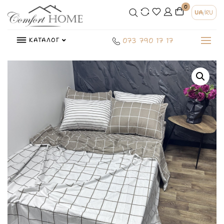
0
UA
/
RU
КАТАЛОГ
073 790 17 17