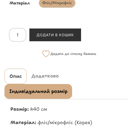
Матеріал
Фліс/Мікрофліс
ДОДАТИ В КОШИК
Додати до списку бажань
Додатково
Опис
Індивідуальний розмір
Розмір:
h40 см
Матеріал:
фліс/мікрофліс (Корея)