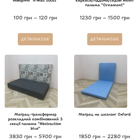
новорічні “X-mas Socks”
каркаси/піддони/садові меблі
панама “Ornament”
100
грн
–
120
грн
1230
грн
–
1500
грн
ДЕТАЛЬНІШЕ
ДЕТАЛЬНІШЕ
Матрац-трансформер
Матрац на шезлонг Oxford
розкладний комбінований 3
секції панама “Abstraction
blue”
3830
грн
–
5700
грн
1850
грн
–
2280
грн