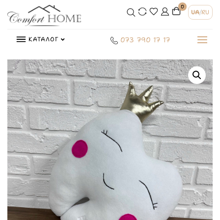
0
UA
/
RU
КАТАЛОГ
073 790 17 17