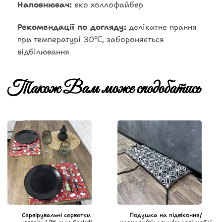
Наповнювач:
еко холлофайбер
Рекомендації по догляду:
делікатне прання
при температурі 30℃, забороняється
відбілювання
Також Вам може сподобатись
Сервірувальні серветки
Подушка на підвіконня/