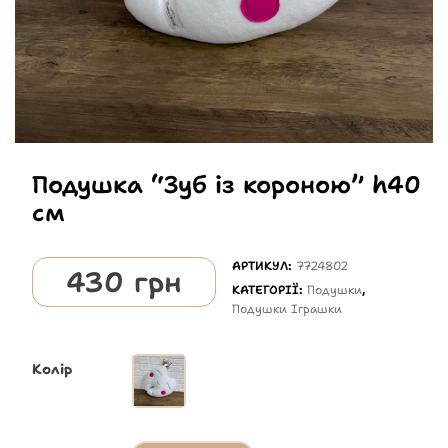
Подушка “Зуб із короною” h40
см
АРТИКУЛ:
7724802
430
грн
КАТЕГОРІЇ:
Подушки
,
Подушки Іграшки
Колір