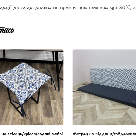
ції догляду: делікатне прання при температурі 30℃, 
ись
 на стілець/крісло/садові меблі
Матрац на піддони/гойдалки/