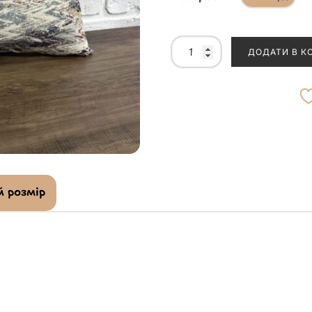
ДОДАТИ В К
 розмір