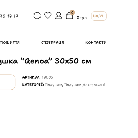
0
90 17 17
UA
/
RU
0 грн
 ПОШИТТЯ
СПІВПРАЦЯ
КОНТАКТИ
ушка “Genoa” 30х50 см
АРТИКУЛ:
18005
КАТЕГОРІЇ:
Подушки
,
Подушки Декоративні