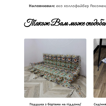
Наповнювач:
еко холлофайбер Рекоменда
Також Вам може сподобат
Подушка з бортами на піддони/
Сидіння