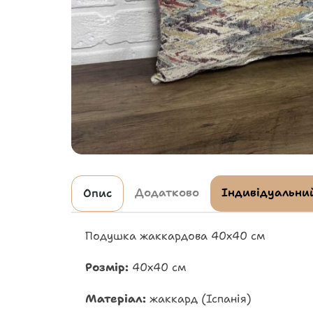
Додатково
Індивідуальний
Опис
Подушка жаккардова 40х40 см
Розмір:
40х40 см
Матеріал:
жаккард (Іспанія)