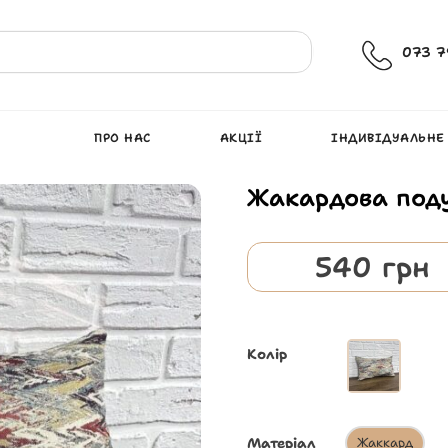
073 7
ПРО НАС
АКЦІЇ
ІНДИВІДУАЛЬНЕ
Жакардова под
540
грн
Колір
Матеріал
Жаккард