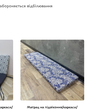
забороняється відбілювання
каркаси/
Матрац на підвіконня/каркаси/