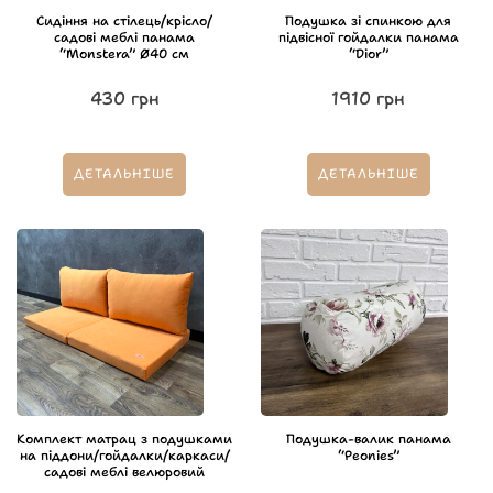
Сидіння на стілець/крісло/
Подушка зі спинкою для
садові меблі панама
підвісної гойдалки панама
“Monstera” Ø40 см
“Dior”
430
грн
1910
грн
ДЕТАЛЬНІШЕ
ДЕТАЛЬНІШЕ
Комплект матрац з подушками
Подушка-валик панама
на піддони/гойдалки/каркаси/
“Peonies”
садові меблі велюровий