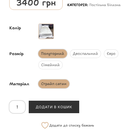
3400
грн
КАТЕГОРІЯ:
Постільна Білизна
Колір
Розмір
Полуторний
Двоспальний
Євро
Сімейний
Матеріал
Страйп сатин
ДОДАТИ В КОШИК
Додати до списку бажань