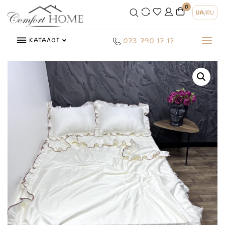
0
UA
/
RU
КАТАЛОГ
073 790 17 17