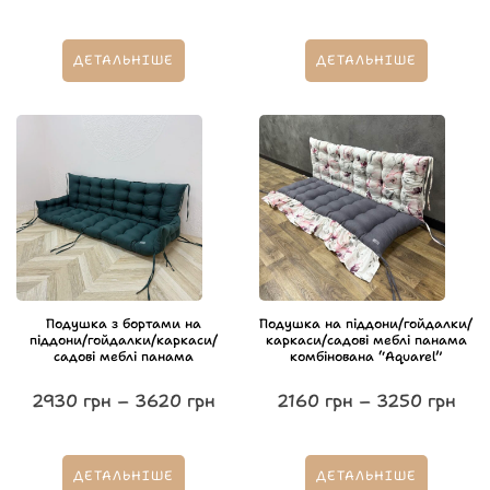
ДЕТАЛЬНІШЕ
ДЕТАЛЬНІШЕ
Подушка з бортами на
Подушка на піддони/гойдалки/
піддони/гойдалки/каркаси/
каркаси/садові меблі панама
садові меблі панама
комбінована “Aquarel”
2930
грн
–
3620
грн
2160
грн
–
3250
грн
ДЕТАЛЬНІШЕ
ДЕТАЛЬНІШЕ