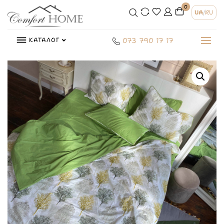
0
UA
/
RU
КАТАЛОГ
073 790 17 17