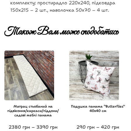
комплекту: простирадло 220х240, підковдра
150х215 – 2 шт., наволочка 50х70 – 4 шт.
Також Вам може сподобатись
Матрац стьобаний на
Подушка панама “Butterflies”
підвіконня/каркаси/піддони/
40х40 см
садові меблі панама
2380
грн
–
3390
грн
290
грн
–
420
грн