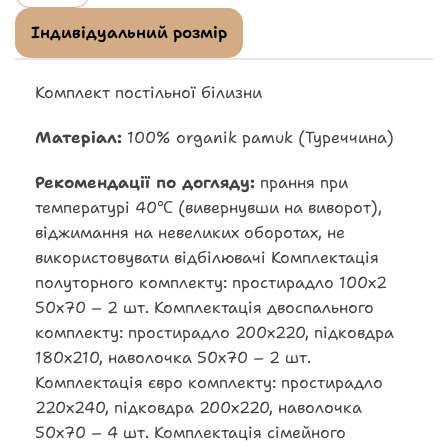
Індивідуальний розмір
Комплект постільної білизни
Матеріал:
100% organik pamuk (Туреччина)
Рекомендації по догляду:
прання при
температурі 40℃ (вивернувши на виворот),
віджимання на невеликих оборотах, не
використовувати відбілювачі Комплектація
полуторного комплекту: простирадло 100х2
50х70 – 2 шт. Комплектація двоспального
комплекту: простирадло 200х220, підковдра
180х210, наволочка 50х70 – 2 шт.
Комплектація євро комплекту: простирадло
220х240, підковдра 200х220, наволочка
50х70 – 4 шт. Комплектація сімейного