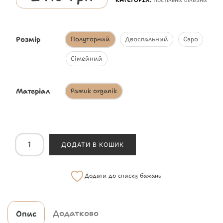
Розмір
Полуторний
Двоспальний
Євро
Сімейний
Матеріал
Pamuk organik
ДОДАТИ В КОШИК
Додати до списку бажань
Додатково
Опис