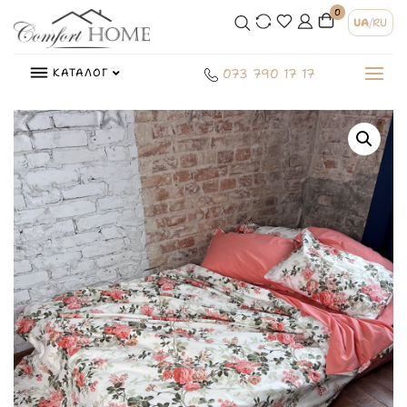
0
UA
/
RU
КАТАЛОГ
073 790 17 17