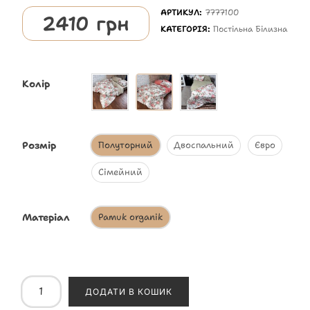
АРТИКУЛ:
7777100
2410
грн
КАТЕГОРІЯ:
Постільна Білизна
Колір
Розмір
Полуторний
Двоспальний
Євро
Сімейний
Матеріал
Pamuk organik
ДОДАТИ В КОШИК