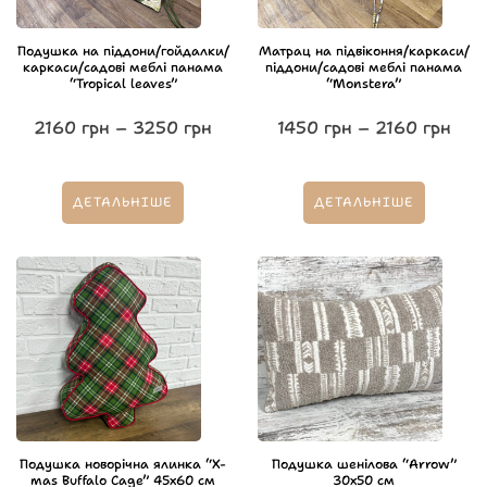
Подушка на піддони/гойдалки/
Матрац на підвіконня/каркаси/
каркаси/садові меблі панама
піддони/садові меблі панама
“Tropical leaves”
“Monstera”
2160
грн
–
3250
грн
1450
грн
–
2160
грн
ДЕТАЛЬНІШЕ
ДЕТАЛЬНІШЕ
Подушка новорічна ялинка “X-
Подушка шенілова “Arrow”
mas Buffalo Cage” 45х60 см
30х50 см