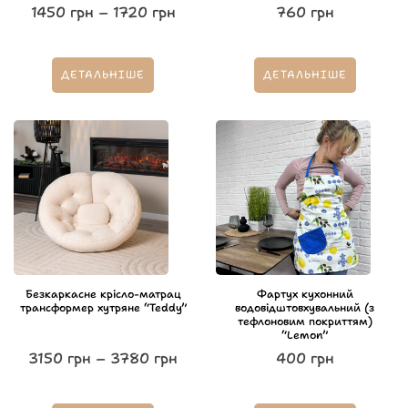
1450
грн
–
1720
грн
760
грн
ДЕТАЛЬНІШЕ
ДЕТАЛЬНІШЕ
Безкаркасне крісло-матрац
Фартух кухонний
трансформер хутряне “Teddy”
водовідштовхувальний (з
тефлоновим покриттям)
“Lemon”
3150
грн
–
3780
грн
400
грн