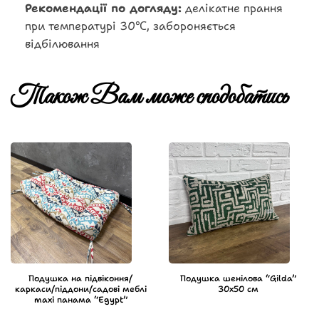
Рекомендації по догляду:
делікатне прання
при температурі 30℃, забороняється
відбілювання
Також Вам може сподобатись
Подушка на підвіконня/
Подушка шенілова “Gilda”
каркаси/піддони/садові меблі
30х50 см
maxi панама “Egypt”