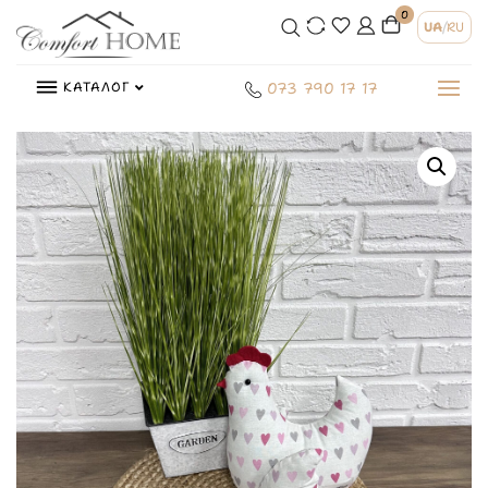
0
UA
/
RU
КАТАЛОГ
073 790 17 17