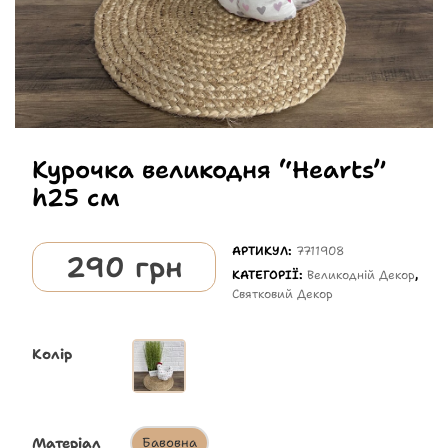
Курочка великодня “Hearts”
h25 см
АРТИКУЛ:
7711908
290
грн
КАТЕГОРІЇ:
Великодній Декор
,
Святковий Декор
Колір
Матеріал
Бавовна