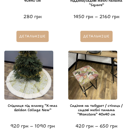
40х40 см
піддони/садові меблі панама
“Square”
280
грн
1450
грн
–
2160
грн
ДЕТАЛЬНІШЕ
ДЕТАЛЬНІШЕ
Спідниця під ялинку “X-mas
Сидіння на табурет / стілець /
Golden Collage New”
садові меблі панама
“Monstera” 40х40 см
920
грн
–
1090
грн
420
грн
–
650
грн