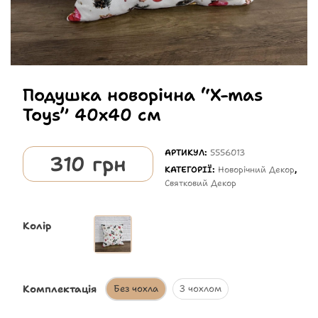
Подушка новорічна “X-mas
Toys” 40х40 см
АРТИКУЛ:
5556013
310
грн
КАТЕГОРІЇ:
Новорічний Декор
,
Святковий Декор
Колір
Комплектація
Без чохла
З чохлом