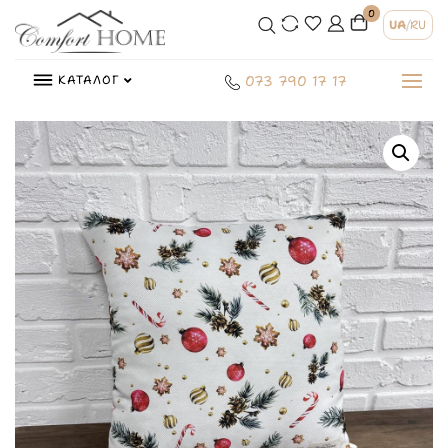
0
UA
/
RU
КАТАЛОГ
073 790 17 17