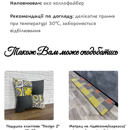
Наповнювач:
еко холлофайбер
Рекомендації по догляду
: делікатне прання
при температурі 30℃, забороняється
відбілювання
Також Вам може сподобатись
Подушка клаптева “Design 2”
Матрац на підвіконня/каркаси/