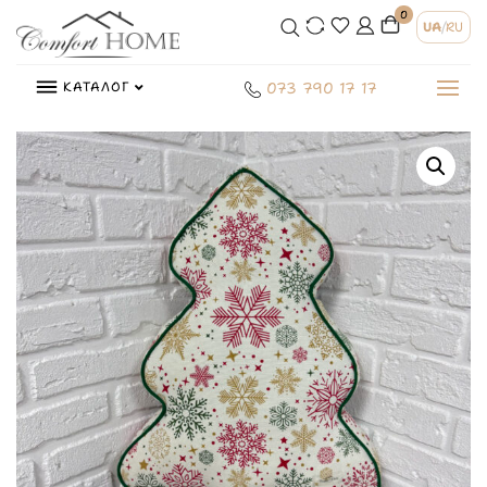
0
UA
/
RU
КАТАЛОГ
073 790 17 17