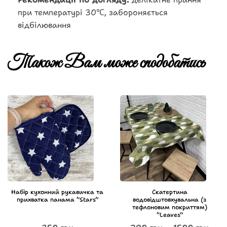
при температурі 30℃, забороняється
відбілювання
Також Вам може сподобатись
Набір кухонний рукавичка та
Скатертина
прихватка панама “Stars”
водовідштовхувальна (з
тефлоновим покриттям)
“Leaves”