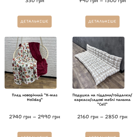
350
грн
790
грн
–
1500
грн
ДЕТАЛЬНІШЕ
ДЕТАЛЬНІШЕ
Плед новорічний “X-mas
Подушка на піддони/гойдалки/
Holiday”
каркаси/садові меблі панама
“Cell”
2740
грн
–
2990
грн
2160
грн
–
2850
грн