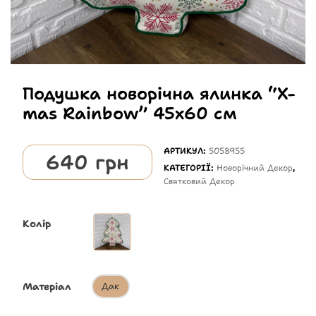
Подушка новорічна ялинка “X-
mas Rainbow” 45х60 см
АРТИКУЛ:
5058955
640
грн
КАТЕГОРІЇ:
Новорічний Декор
,
Святковий Декор
Колір
Матеріал
Дак