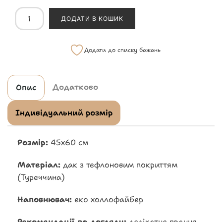
ДОДАТИ В КОШИК
Додати до списку бажань
Додатково
Опис
Індивідуальний розмір
Розмір:
45х60 см
Матеріал:
дак з тефлоновим покриттям
(Туреччина)
Наповнювач:
еко холлофайбер
Рекомендації по догляду:
делікатне прання