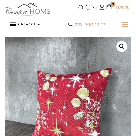
0
UA
/
RU
КАТАЛОГ
073 790 17 17