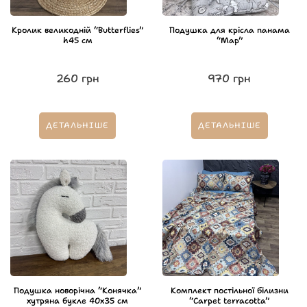
Кролик великодній “Butterflies”
Подушка для крісла панама
h45 см
“Map”
260
грн
970
грн
ДЕТАЛЬНІШЕ
ДЕТАЛЬНІШЕ
Подушка новорічна “Конячка”
Комплект постільної білизни
хутряна букле 40х35 см
“Carpet terracotta”