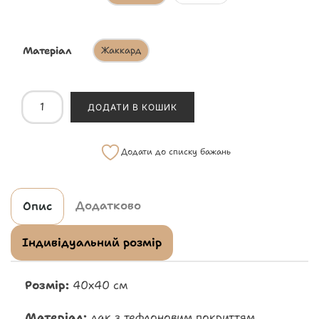
Матеріал
Жаккард
ДОДАТИ В КОШИК
Додати до списку бажань
Додатково
Опис
Індивідуальний розмір
Розмір:
40х40 см
Матеріал:
дак з тефлоновим покриттям