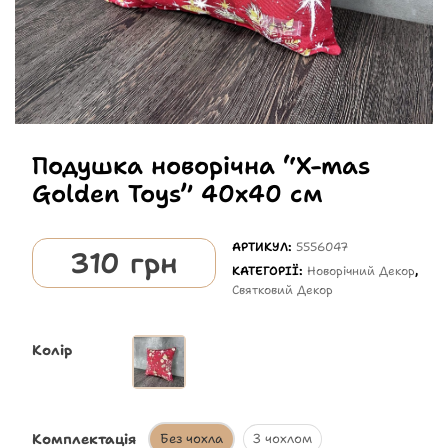
Подушка новорічна “X-mas
Golden Toys” 40х40 см
АРТИКУЛ:
5556047
310
грн
КАТЕГОРІЇ:
Новорічний Декор
,
Святковий Декор
Колір
Комплектація
Без чохла
З чохлом