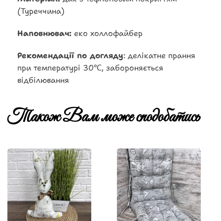
(Туреччина)
Наповнювач:
еко холлофайбер
Рекомендації по догляду
: делікатне прання
при температурі 30℃, забороняється
відбілювання
Також Вам може сподобатись