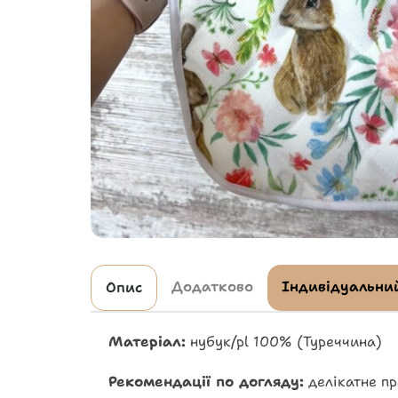
Додатково
Індивідуальний
Опис
Матеріал:
нубук/pl 100% (Туреччина)
Рекомендації по догляду:
делікатне пр