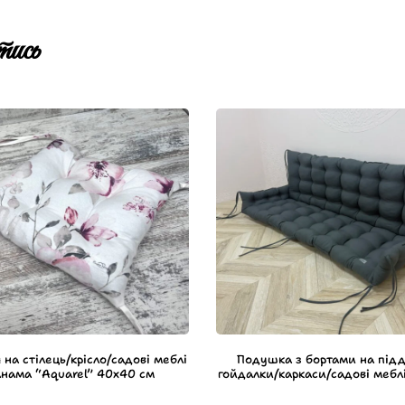
ись
 на стілець/крісло/садові меблі
Подушка з бортами на під
нама “Aquarel” 40х40 см
гойдалки/каркаси/садові меблі