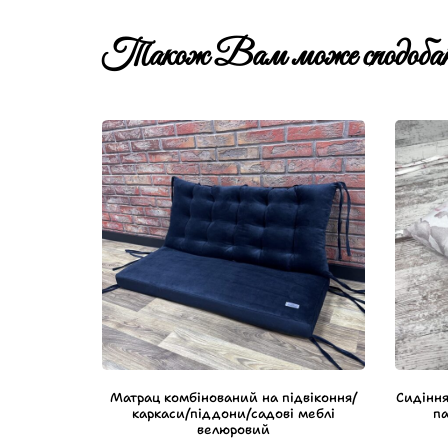
Також Вам може сподобат
Матрац комбінований на підвіконня/
Сидіння
каркаси/піддони/садові меблі
па
велюровий