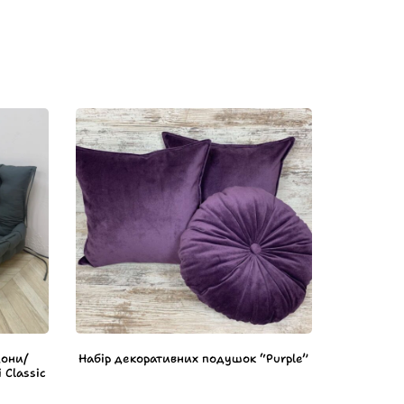
дони/
Набір декоративних подушок “Purple”
 Classic