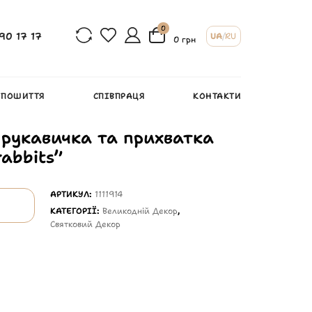
0
90 17 17
UA
/
RU
0 грн
 ПОШИТТЯ
СПІВПРАЦЯ
КОНТАКТИ
 рукавичка та прихватка
abbits”
АРТИКУЛ:
1111914
КАТЕГОРІЇ:
Великодній Декор
,
Святковий Декор