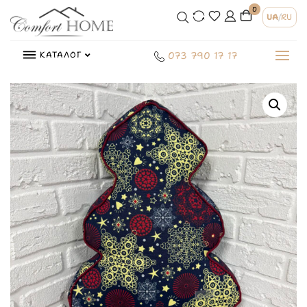
0
UA
/
RU
КАТАЛОГ
073 790 17 17