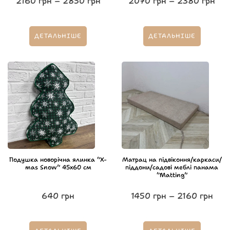
2160
грн
–
2850
грн
2070
грн
–
2380
грн
ДЕТАЛЬНІШЕ
ДЕТАЛЬНІШЕ
Подушка новорічна ялинка “X-
Матрац на підвіконня/каркаси/
mas Snow” 45х60 см
піддони/садові меблі панама
“Matting”
640
грн
1450
грн
–
2160
грн