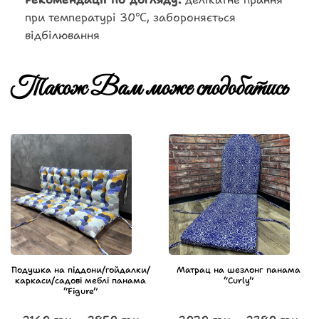
при температурі 30℃, забороняється
відбілювання
Також Вам може сподобатись
Подушка на піддони/гойдалки/
Матрац на шезлонг панама
каркаси/садові меблі панама
“Curly”
“Figure”