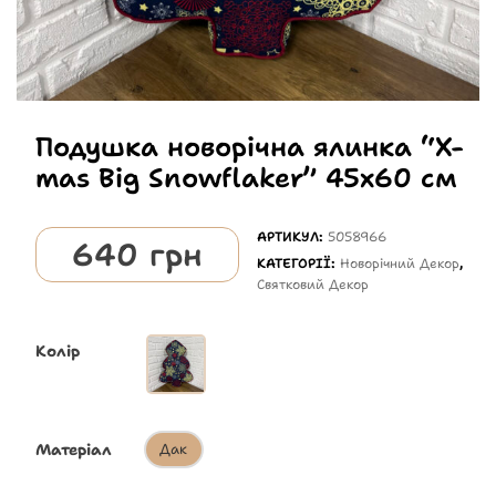
Подушка новорічна ялинка “X-
mas Big Snowflaker” 45х60 см
АРТИКУЛ:
5058966
640
грн
КАТЕГОРІЇ:
Новорічний Декор
,
Святковий Декор
Колір
Матеріал
Дак