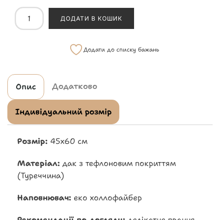
ДОДАТИ В КОШИК
Додати до списку бажань
Додатково
Опис
Індивідуальний розмір
Розмір:
45х60 см
Матеріал:
дак з тефлоновим покриттям
(Туреччина)
Наповнювач:
еко холлофайбер
Рекомендації по догляду:
делікатне прання