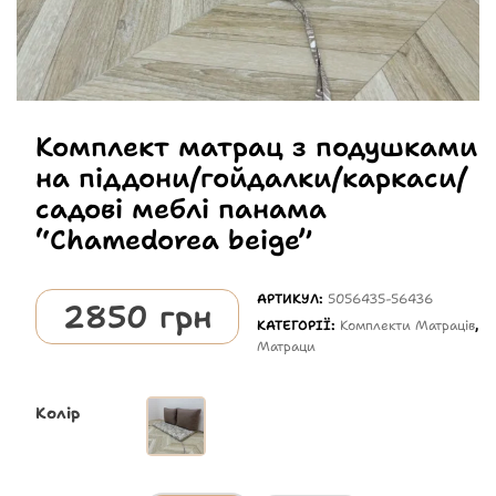
Комплект матрац з подушками
на піддони/гойдалки/каркаси/
садові меблі панама
“Chamedorea beige”
АРТИКУЛ:
5056435-56436
2850
грн
КАТЕГОРІЇ:
Комплекти Матраців
,
Матраци
Колір