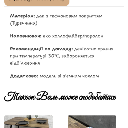
Матеріал:
дак з тефлоновим покриттям
(Туреччина)
Наповнювач:
еко холлофайбер/поролон
Рекомендації по догляду:
делікатне прання
при температурі 30℃, забороняється
відбілювання
Додатково:
модель зі зʼємним чохлом
Також Вам може сподобатись