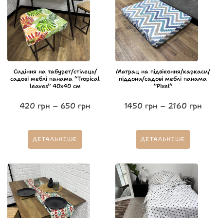
Сидіння на табурет/стілець/
Матрац на підвіконня/каркаси/
садові меблі панама “Tropical
піддони/садові меблі панама
leaves” 40х40 см
“Pixel”
420
грн
–
650
грн
1450
грн
–
2160
грн
ДЕТАЛЬНІШЕ
ДЕТАЛЬНІШЕ