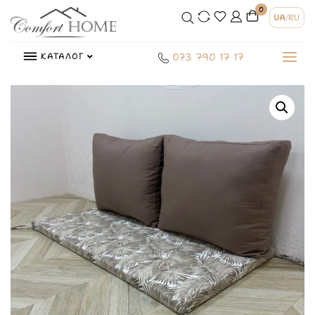
0
UA
/
RU
КАТАЛОГ
073 790 17 17