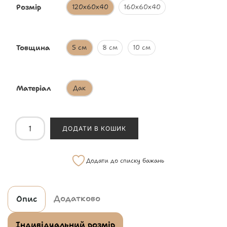
Розмір
120х60х40
160х60х40
Товщина
5 см
8 см
10 см
Матеріал
Дак
ДОДАТИ В КОШИК
Додати до списку бажань
Додатково
Опис
Індивідуальний розмір