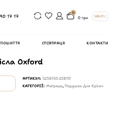
0
90 17 17
UA
/
RU
0 грн
 ПОШИТТЯ
СПІВПРАЦЯ
КОНТАКТИ
ісла Oxford
АРТИКУЛ:
5258150-258151
КАТЕГОРІЇ:
Матраци
,
Подушки Для Крісел