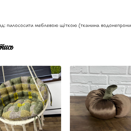
яд: пилососити меблевою щіткою (тканина водонепрони
ись