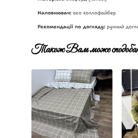
Наповнювач:
еко холлофайбер
Рекомендації по догляду:
ручний догл
Також Вам може сподобат