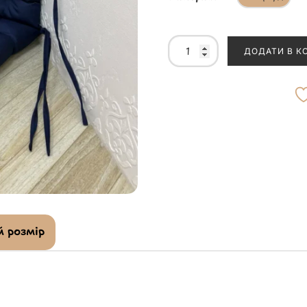
ДОДАТИ В К
 розмір