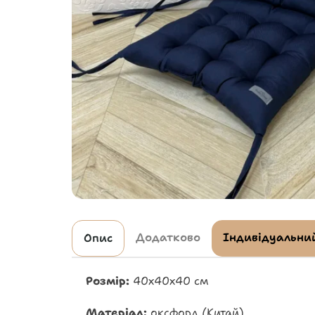
Додатково
Індивідуальний
Опис
Розмір:
40х40х40 см
Матеріал:
оксфорд (Китай)