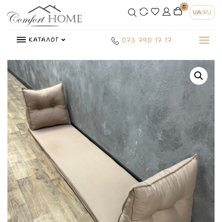
0
UA
/
RU
КАТАЛОГ
073 790 17 17