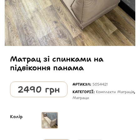
Матрац зі спинками на
підвіконня панама
АРТИКУЛ:
5054421
2490
грн
КАТЕГОРІЇ:
Комплекти Матраців
,
Матраци
Колір