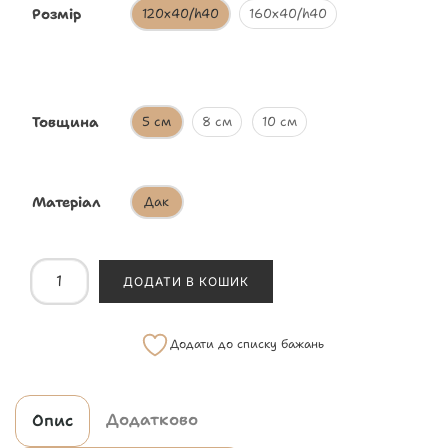
Розмір
120х40/h40
160x40/h40
Товщина
5 см
8 см
10 см
Матеріал
Дак
ДОДАТИ В КОШИК
Додати до списку бажань
Додатково
Опис