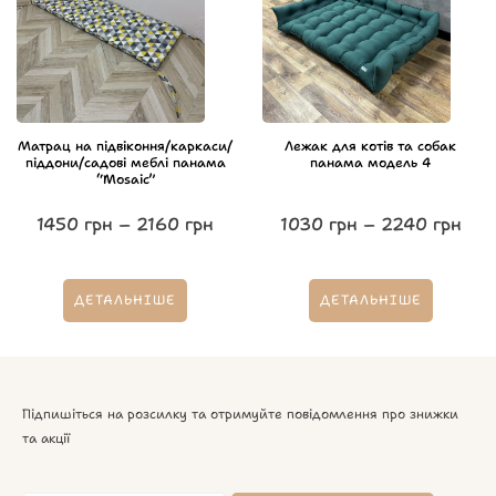
Матрац на підвіконня/каркаси/
Лежак для котів та собак
піддони/садові меблі панама
панама модель 4
“Mosaic”
1450
грн
–
2160
грн
1030
грн
–
2240
грн
ДЕТАЛЬНІШЕ
ДЕТАЛЬНІШЕ
Підпишіться на розсилку та отримуйте повідомлення про знижки
та акції