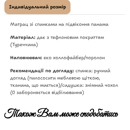
Індивідуальний розмір
Матрац зі спинками на підвіконня панама
Матеріал:
дак з тефлоновим покриттям
(Туреччина)
Наповнювач:
еко холлофайбер/поролон
Рекомендації по догляду:
спинка: ручний
догляд (пилососити меблевою щіткою,
тканина, що миється)/сидушка: знімний чохол
(0 забороняється відбілювання)
Також Вам може сподобатись