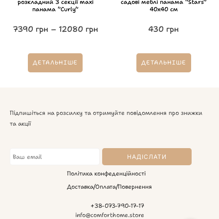
розкладний 3 секції maxi
садові меблі панама “Stars”
панама “Curly”
40х40 см
7390
грн
–
12080
грн
430
грн
ДЕТАЛЬНІШЕ
ДЕТАЛЬНІШЕ
Підпишіться на розсилку та отримуйте повідомлення про знижки
та акції
Політика конфеденційності
Доставка/Оплата/Повернення
+38-073-790-17-17
info@comforthome.store