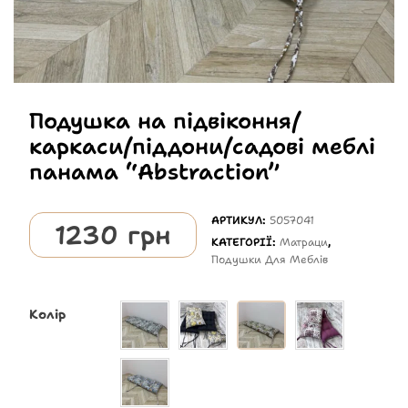
Подушка на підвіконня/
каркаси/піддони/садові меблі
панама “Abstraction”
АРТИКУЛ:
5057041
1230
грн
КАТЕГОРІЇ:
Матраци
,
Подушки Для Меблів
Колір