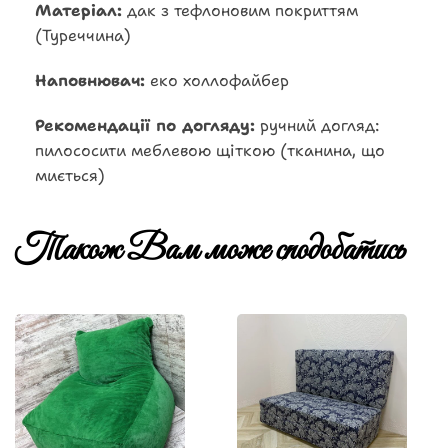
Матеріал:
дак з тефлоновим покриттям
(Туреччина)
Наповнювач:
еко холлофайбер
Рекомендації по догляду:
ручний догляд:
пилососити меблевою щіткою (тканина, що
миється)
Також Вам може сподобатись