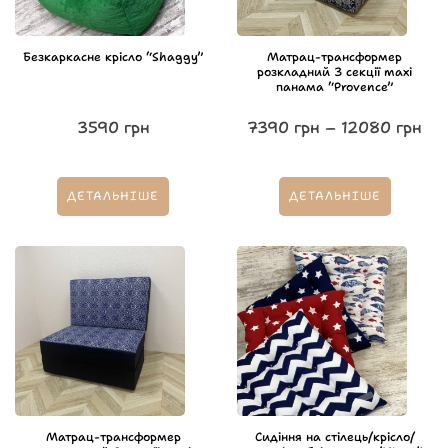
Безкаркасне крісло “Shaggy”
Матрац-трансформер
розкладний 3 секції maxi
панама “Provence”
3590
грн
7390
грн
–
12080
грн
ДЕТАЛЬНІШЕ
ДЕТАЛЬНІШЕ
Матрац-трансформер
Сидіння на стілець/крісло/