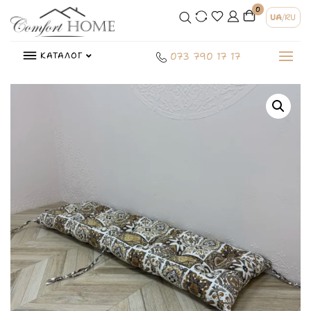
0
UA
/
RU
КАТАЛОГ
073 790 17 17