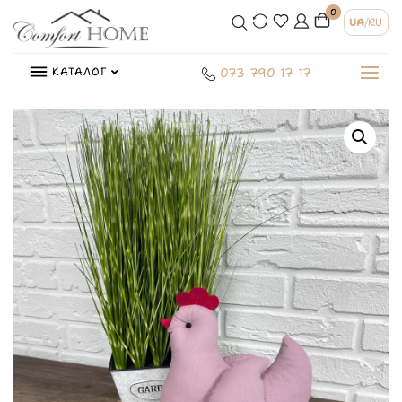
0
UA
/
RU
КАТАЛОГ
073 790 17 17