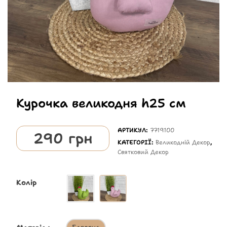
Курочка великодня h25 см
АРТИКУЛ:
7719100
290
грн
КАТЕГОРІЇ:
Великодній Декор
,
Святковий Декор
Колір