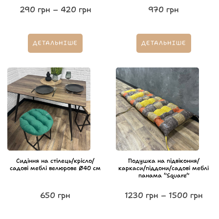
290
грн
–
420
грн
970
грн
ДЕТАЛЬНІШЕ
ДЕТАЛЬНІШЕ
Сидіння на стілець/крісло/
Подушка на підвіконня/
садові меблі велюрове Ø40 см
каркаси/піддони/садові меблі
панама “Square”
650
грн
1230
грн
–
1500
грн