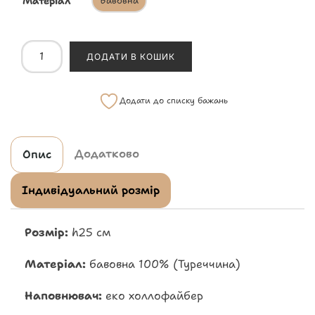
Матеріал
Бавовна
ДОДАТИ В КОШИК
Додати до списку бажань
Додатково
Опис
Індивідуальний розмір
Розмір:
h25 см
Матеріал:
бавовна 100% (Туреччина)
Наповнювач:
еко холлофайбер