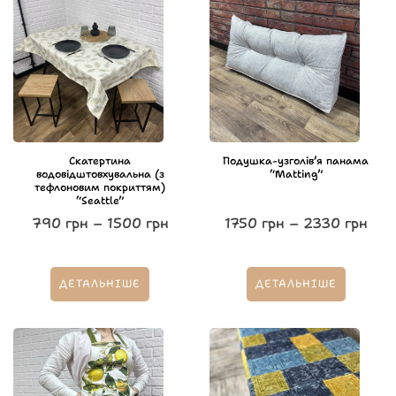
Скатертина
Подушка-узголівʼя панама
водовідштовхувальна (з
“Matting”
тефлоновим покриттям)
“Seattle”
790
грн
–
1500
грн
1750
грн
–
2330
грн
ДЕТАЛЬНІШЕ
ДЕТАЛЬНІШЕ