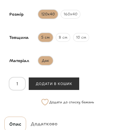
Розмір
120х40
160х40
Товщина
5 см
8 см
10 см
Матеріал
Дак
ДОДАТИ В КОШИК
Додати до списку бажань
Додатково
Опис