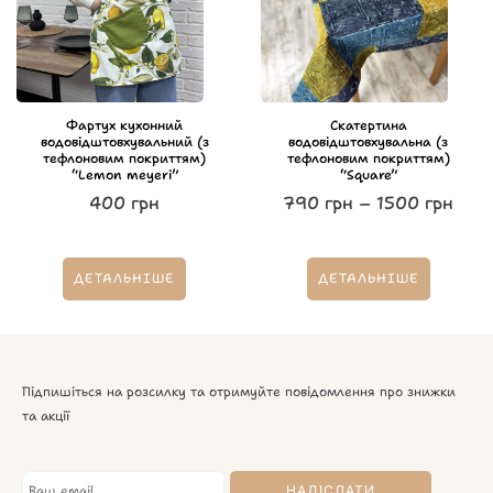
Фартух кухонний
Скатертина
водовідштовхувальний (з
водовідштовхувальна (з
тефлоновим покриттям)
тефлоновим покриттям)
“Lemon meyeri”
“Square”
400
грн
790
грн
–
1500
грн
ДЕТАЛЬНІШЕ
ДЕТАЛЬНІШЕ
Підпишіться на розсилку та отримуйте повідомлення про знижки
та акції