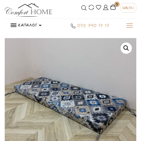
0
UA
/
RU
КАТАЛОГ
073 790 17 17