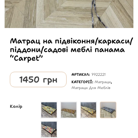
Матрац на підвіконня/каркаси/
піддони/садові меблі панама
“Carpet”
АРТИКУЛ:
7722221
1450
грн
КАТЕГОРІЇ:
Матраци
,
Матраци Для Меблів
Колір