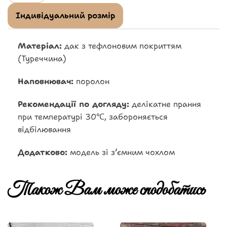
Індивідуальний розмір
Матеріал:
дак з тефлоновим покриттям
(Туреччина)
Наповнювач:
поролон
Рекомендації по догляду:
делікатне прання
при температурі 30℃, забороняється
відбілювання
Додатково:
модель зі зʼємним чохлом
Також Вам може сподобатись