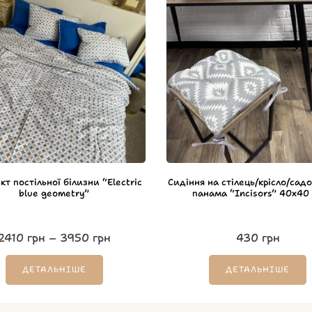
т постільної білизни “Electriс
Сидіння на стілець/крісло/садо
blue geometry”
панама “Incisors” 40х40
2410
грн
–
3950
грн
430
грн
ДЕТАЛЬНІШЕ
ДЕТАЛЬНІШЕ