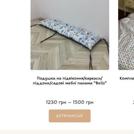
Подушка на підвіконня/каркаси/
Комплек
піддони/садові меблі панама “Bells”
1230
грн
–
1500
грн
ДЕТАЛЬНІШЕ