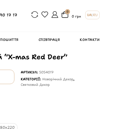
0
90 17 17
UA
/
RU
0 грн
 ПОШИТТЯ
СПІВПРАЦЯ
КОНТАКТИ
й “X-mas Red Deer”
АРТИКУЛ:
5054017
КАТЕГОРІЇ:
Новорічний Декор
,
Святковий Декор
180х220