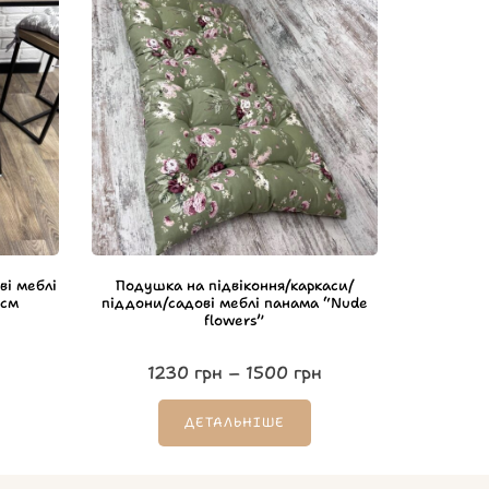
ві меблі
Подушка на підвіконня/каркаси/
 см
піддони/садові меблі панама “Nude
flowers”
1230
грн
–
1500
грн
ДЕТАЛЬНІШЕ