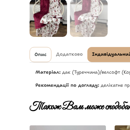
Додатково
Індивідуальний
Опис
Матеріал:
дак (Туреччина)/велсофт (Ко
Рекомендації по догляду:
делікатне пр
Також Вам може сподобат