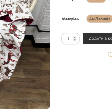
Матеріал
Дак/Велсофт
ДОДАТИ В К