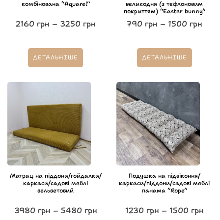
комбінована “Aquarel”
великодня (з тефлоновим
покриттям) “Easter bunny”
2160
грн
–
3250
грн
790
грн
–
1500
грн
ДЕТАЛЬНІШЕ
ДЕТАЛЬНІШЕ
Матрац на піддони/гойдалки/
Подушка на підвіконня/
каркаси/садові меблі
каркаси/піддони/садові меблі
вельветовий
панама “Rope”
3980
грн
–
5480
грн
1230
грн
–
1500
грн