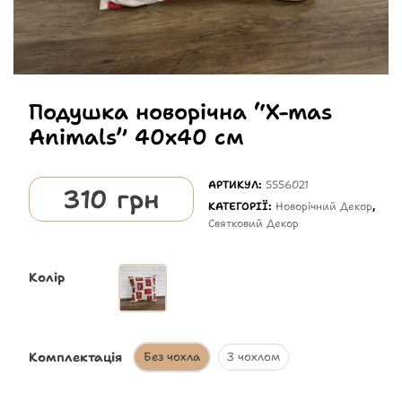
Подушка новорічна “X-mas
Animals” 40х40 см
АРТИКУЛ:
5556021
310
грн
КАТЕГОРІЇ:
Новорічний Декор
,
Святковий Декор
Колір
Комплектація
Без чохла
З чохлом