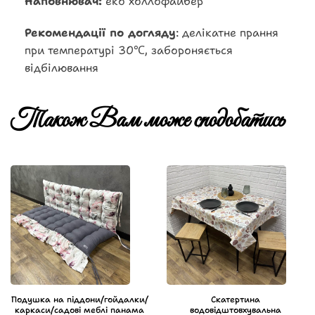
Наповнювач:
еко холлофайбер
Рекомендації по догляду
: делікатне прання
при температурі 30℃, забороняється
відбілювання
Також Вам може сподобатись
Подушка на піддони/гойдалки/
Скатертина
каркаси/садові меблі панама
водовідштовхувальна