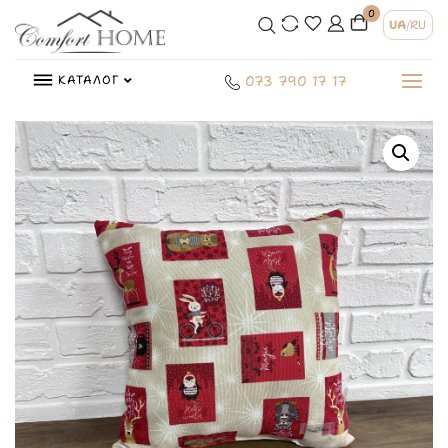
0
UA
/
RU
КАТАЛОГ
073 790 17 17