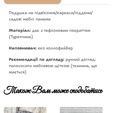
Подушка на підвіконня/каркаси/піддони/
садові меблі панама
Матеріал:
дак з тефлоновим покриттям
(Туреччина)
Наповнювач:
еко холлофайбер
Рекомендації по догляду:
ручний догляд:
пилососити меблевою щіткою (тканина, що
миється)
Також Вам може сподобатись