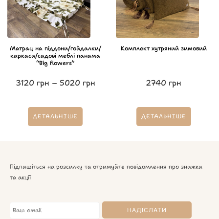
Матрац на піддони/гойдалки/
Комплект хутряний зимовий
каркаси/садові меблі панама
“Big flowers”
3120
грн
–
5020
грн
2740
грн
ДЕТАЛЬНІШЕ
ДЕТАЛЬНІШЕ
Підпишіться на розсилку та отримуйте повідомлення про знижки
та акції