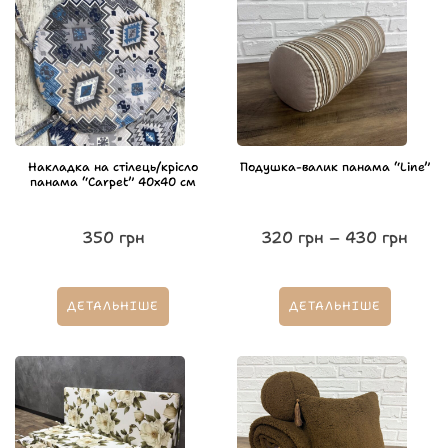
Накладка на стілець/крісло
Подушка-валик панама “Line”
панама “Carpet” 40х40 см
350
грн
320
грн
–
430
грн
ДЕТАЛЬНІШЕ
ДЕТАЛЬНІШЕ