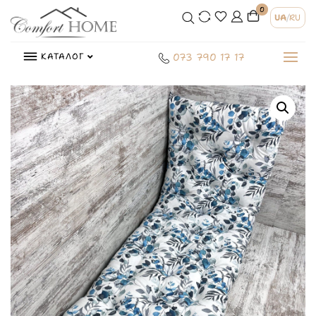
0
UA
/
RU
КАТАЛОГ
073 790 17 17