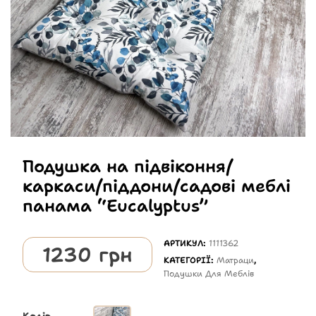
Подушка на підвіконня/
каркаси/піддони/садові меблі
панама “Eucalyptus”
АРТИКУЛ:
1111362
1230
грн
КАТЕГОРІЇ:
Матраци
,
Подушки Для Меблів