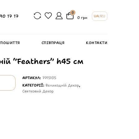
0
90 17 17
UA
/
RU
0 грн
 ПОШИТТЯ
СПІВПРАЦЯ
КОНТАКТИ
ній “Feathers” h45 см
АРТИКУЛ:
7715105
КАТЕГОРІЇ:
Великодній Декор
,
Святковий Декор