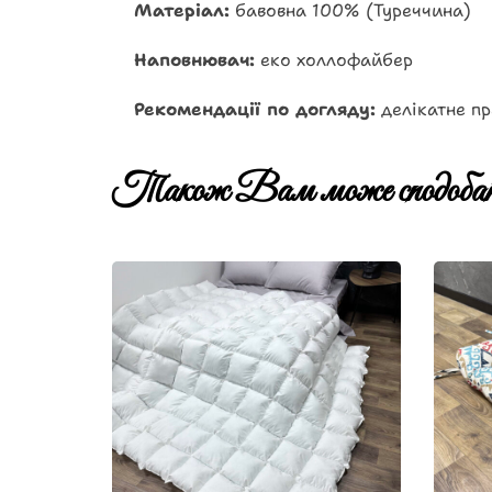
Матеріал:
бавовна 100% (Туреччина)
Наповнювач:
еко холлофайбер
Рекомендації по догляду:
делікатне пр
Також Вам може сподобат