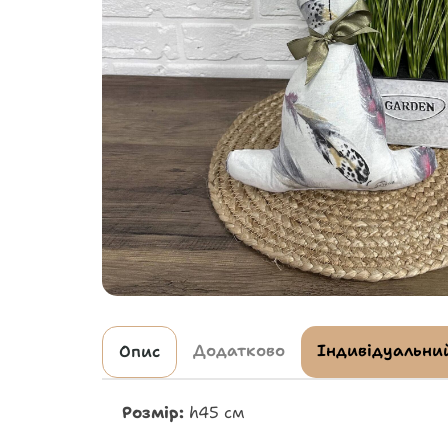
Додатково
Індивідуальний
Опис
Розмір:
h45 см